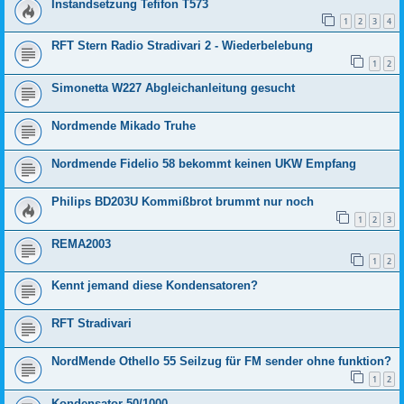
Instandsetzung Tefifon T573
1
2
3
4
RFT Stern Radio Stradivari 2 - Wiederbelebung
1
2
Simonetta W227 Abgleichanleitung gesucht
Nordmende Mikado Truhe
Nordmende Fidelio 58 bekommt keinen UKW Empfang
Philips BD203U Kommißbrot brummt nur noch
1
2
3
REMA2003
1
2
Kennt jemand diese Kondensatoren?
RFT Stradivari
NordMende Othello 55 Seilzug für FM sender ohne funktion?
1
2
Kondensator 50/1000