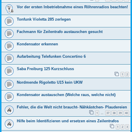
Vor der ersten Inbetriebnahme eines Röhrenradios beachten!
Tonfunk Violetta 285 zerlegen
Fachmann für Zeilentrafo austauschen gesucht
Kondensator erkennen
Aufarbeitung Telefunken Concertino 6
Saba Freiburg 125 Kurzschluss
1
2
Nordmende Rigoletto U15 kein UKW
Kondensator austauschen (Welche raus, welche nicht)
Fehler, die die Welt nicht braucht- Nähkästchen- Plaudereien
1
37
38
39
40
…
Hilfe beim Identifizieren und ersetzen eines Zeilentrafos
1
2
3