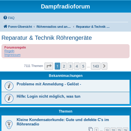
Dampfradioforum
FAQ
Foren-Übersicht
Röhrenradios und andere Dampfradios
Reparatur & Technik Röhrengeräte
Reparatur & Technik Röhrengeräte
Forumsregeln
Regeln
Impressum
Seite
1
von
143
1
2
3
4
5
143
Nächste
7111 Themen
…
Bekanntmachungen
Probleme mit Anmeldung - Gelöst -
Hilfe: Login nicht möglich, was tun
Themen
Kleine Kondensatorkunde: Gute und defekte C's im
Röhrenradio
1
13
14
15
16
…