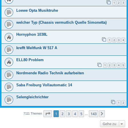
1
2
3
Loewe Opta Musiktruhe
welcher Typ (Chassis vermutlich Quelle Simonetta)
Hornyphon 1038L
1
2
3
4
krefft Weltfunk W 517 A
ELL80 Problem
1
2
3
4
5
Nordmende Radio Technik aufarbeiten
Saba Freiburg Vollautomatic 14
Selengleichrichter
1
2
Seite
1
von
143
1
2
3
4
5
143
Nächste
7111 Themen
…
Gehe zu