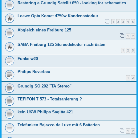
Restoring a Grundig Satellit 650 - looking for schematics
Loewe Opta Komet 4750w Kondensatorkur
1
2
3
4
5
Abgleich eines Freiburg 125
1
2
SABA Freiburg 125 Stereodekoder nachrüsten
1
2
3
Funke w20
Philips Reverbeo
1
2
Grundig SO 202 "TA Stereo"
TEFIFON T 573 - Totalsanierung ?
kein UKW Philips Sagitta 421
Telefunken Bajazzo de Luxe mit 6 Batterien
1
2