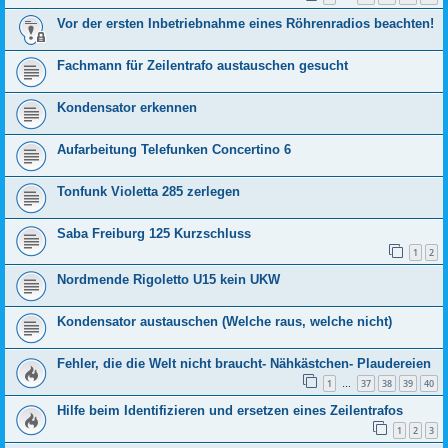
Vor der ersten Inbetriebnahme eines Röhrenradios beachten!
Fachmann für Zeilentrafo austauschen gesucht
Kondensator erkennen
Aufarbeitung Telefunken Concertino 6
Tonfunk Violetta 285 zerlegen
Saba Freiburg 125 Kurzschluss
1
2
Nordmende Rigoletto U15 kein UKW
Kondensator austauschen (Welche raus, welche nicht)
Fehler, die die Welt nicht braucht- Nähkästchen- Plaudereien
1
37
38
39
40
…
Hilfe beim Identifizieren und ersetzen eines Zeilentrafos
1
2
3