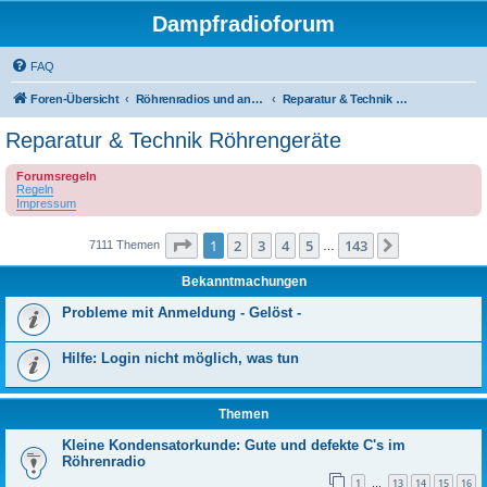
Dampfradioforum
FAQ
Foren-Übersicht
Röhrenradios und andere Dampfradios
Reparatur & Technik Röhrengeräte
Reparatur & Technik Röhrengeräte
Forumsregeln
Regeln
Impressum
Seite
1
von
143
1
2
3
4
5
143
Nächste
7111 Themen
…
Bekanntmachungen
Probleme mit Anmeldung - Gelöst -
Hilfe: Login nicht möglich, was tun
Themen
Kleine Kondensatorkunde: Gute und defekte C's im
Röhrenradio
1
13
14
15
16
…