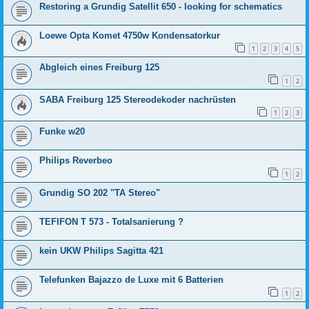
Restoring a Grundig Satellit 650 - looking for schematics
Loewe Opta Komet 4750w Kondensatorkur
1
2
3
4
5
Abgleich eines Freiburg 125
1
2
SABA Freiburg 125 Stereodekoder nachrüsten
1
2
3
Funke w20
Philips Reverbeo
1
2
Grundig SO 202 "TA Stereo"
TEFIFON T 573 - Totalsanierung ?
kein UKW Philips Sagitta 421
Telefunken Bajazzo de Luxe mit 6 Batterien
1
2