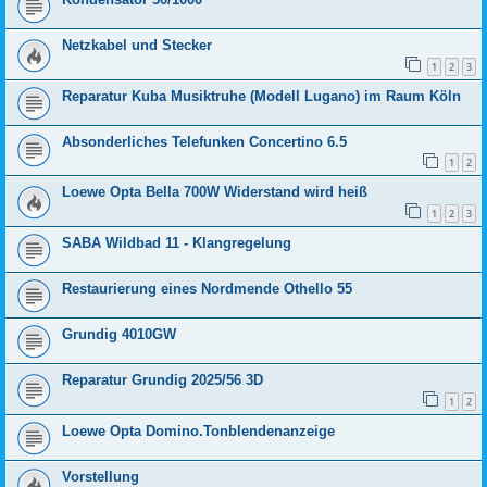
Netzkabel und Stecker
1
2
3
Reparatur Kuba Musiktruhe (Modell Lugano) im Raum Köln
Absonderliches Telefunken Concertino 6.5
1
2
Loewe Opta Bella 700W Widerstand wird heiß
1
2
3
SABA Wildbad 11 - Klangregelung
Restaurierung eines Nordmende Othello 55
Grundig 4010GW
Reparatur Grundig 2025/56 3D
1
2
Loewe Opta Domino.Tonblendenanzeige
Vorstellung