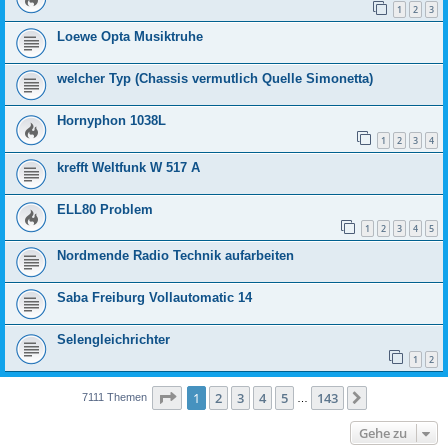
1
2
3
Loewe Opta Musiktruhe
welcher Typ (Chassis vermutlich Quelle Simonetta)
Hornyphon 1038L
1
2
3
4
krefft Weltfunk W 517 A
ELL80 Problem
1
2
3
4
5
Nordmende Radio Technik aufarbeiten
Saba Freiburg Vollautomatic 14
Selengleichrichter
1
2
Seite
1
von
143
1
2
3
4
5
143
Nächste
7111 Themen
…
Gehe zu