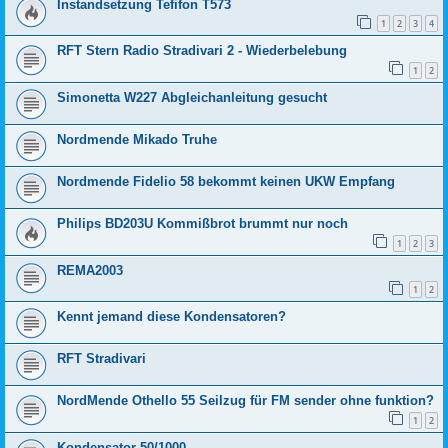
Instandsetzung Tefifon T573
1
2
3
4
RFT Stern Radio Stradivari 2 - Wiederbelebung
1
2
Simonetta W227 Abgleichanleitung gesucht
Nordmende Mikado Truhe
Nordmende Fidelio 58 bekommt keinen UKW Empfang
Philips BD203U Kommißbrot brummt nur noch
1
2
3
REMA2003
1
2
Kennt jemand diese Kondensatoren?
RFT Stradivari
NordMende Othello 55 Seilzug für FM sender ohne funktion?
1
2
Kondensator 50/1000