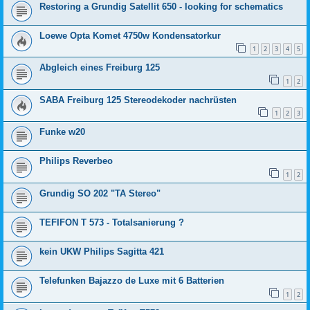
Restoring a Grundig Satellit 650 - looking for schematics
Loewe Opta Komet 4750w Kondensatorkur
1
2
3
4
5
Abgleich eines Freiburg 125
1
2
SABA Freiburg 125 Stereodekoder nachrüsten
1
2
3
Funke w20
Philips Reverbeo
1
2
Grundig SO 202 "TA Stereo"
TEFIFON T 573 - Totalsanierung ?
kein UKW Philips Sagitta 421
Telefunken Bajazzo de Luxe mit 6 Batterien
1
2