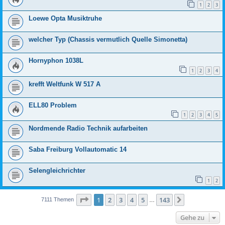
1
2
3
Loewe Opta Musiktruhe
welcher Typ (Chassis vermutlich Quelle Simonetta)
Hornyphon 1038L
1
2
3
4
krefft Weltfunk W 517 A
ELL80 Problem
1
2
3
4
5
Nordmende Radio Technik aufarbeiten
Saba Freiburg Vollautomatic 14
Selengleichrichter
1
2
Seite
1
von
143
1
2
3
4
5
143
Nächste
7111 Themen
…
Gehe zu