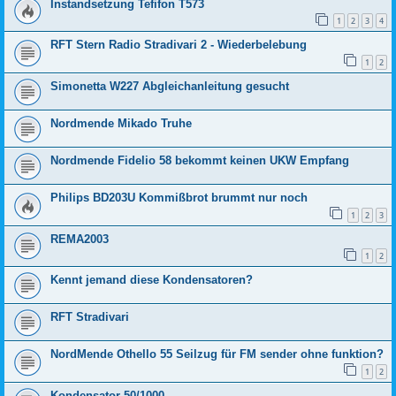
Instandsetzung Tefifon T573
1
2
3
4
RFT Stern Radio Stradivari 2 - Wiederbelebung
1
2
Simonetta W227 Abgleichanleitung gesucht
Nordmende Mikado Truhe
Nordmende Fidelio 58 bekommt keinen UKW Empfang
Philips BD203U Kommißbrot brummt nur noch
1
2
3
REMA2003
1
2
Kennt jemand diese Kondensatoren?
RFT Stradivari
NordMende Othello 55 Seilzug für FM sender ohne funktion?
1
2
Kondensator 50/1000