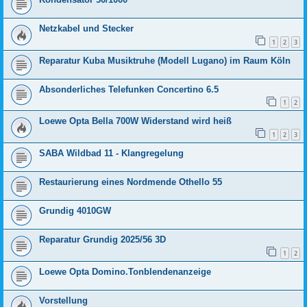
Netzkabel und Stecker
1
2
3
Reparatur Kuba Musiktruhe (Modell Lugano) im Raum Köln
Absonderliches Telefunken Concertino 6.5
1
2
Loewe Opta Bella 700W Widerstand wird heiß
1
2
3
SABA Wildbad 11 - Klangregelung
Restaurierung eines Nordmende Othello 55
Grundig 4010GW
Reparatur Grundig 2025/56 3D
1
2
Loewe Opta Domino.Tonblendenanzeige
Vorstellung