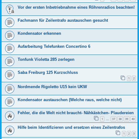
Vor der ersten Inbetriebnahme eines Röhrenradios beachten!
Fachmann für Zeilentrafo austauschen gesucht
Kondensator erkennen
Aufarbeitung Telefunken Concertino 6
Tonfunk Violetta 285 zerlegen
Saba Freiburg 125 Kurzschluss
1
2
Nordmende Rigoletto U15 kein UKW
Kondensator austauschen (Welche raus, welche nicht)
Fehler, die die Welt nicht braucht- Nähkästchen- Plaudereien
1
37
38
39
40
…
Hilfe beim Identifizieren und ersetzen eines Zeilentrafos
1
2
3