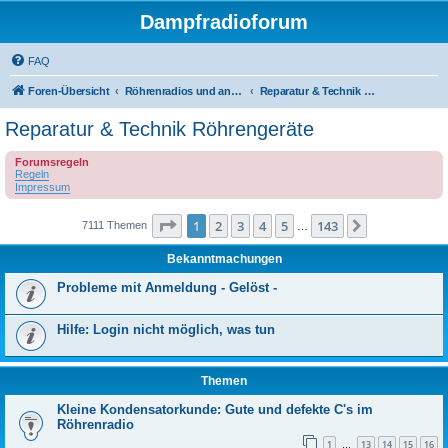
Dampfradioforum
FAQ
Foren-Übersicht
Röhrenradios und andere Dampfradios
Reparatur & Technik Röhrengeräte
Reparatur & Technik Röhrengeräte
Forumsregeln
Regeln
Impressum
Seite
1
von
143
1
2
3
4
5
143
Nächste
7111 Themen
…
Bekanntmachungen
Probleme mit Anmeldung - Gelöst -
Hilfe: Login nicht möglich, was tun
Themen
Kleine Kondensatorkunde: Gute und defekte C's im
Röhrenradio
1
13
14
15
16
…