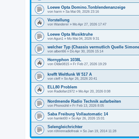
Loewe Opta Domino.Tonblendenanzeige
von
harm
»
Sa Mai 09, 2026 23:16
Vorstellung
von
Wanderer
»
Mo Apr 27, 2026 17:47
Loewe Opta Musiktruhe
von
Agun1
»
Mo Mai 04, 2026 9:31
welcher Typ (Chassis vermutlich Quelle Simone
von
albert66
»
Do Apr 30, 2026 15:14
Hornyphon 1038L
von
Oldie0815
»
Fr Feb 27, 2026 19:29
krefft Weltfunk W 517 A
von
cleff
»
So Apr 26, 2026 20:41
ELL80 Problem
von
Radiofan1972
»
Mo Apr 20, 2026 0:08
Nordmende Radio Technik aufarbeiten
von
Phonoühil
»
Fr Feb 13, 2026 8:05
Saba Freiburg Vollautomatic 14
von
hamlet00
»
So Apr 26, 2026 15:01
Selengleichrichter
von
röhrenradiofreak
»
So Jan 19, 2014 11:28