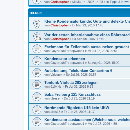
von
Christopher
»
Mi Mai 14, 2025 14:28
» in
Tipps & News
THEMEN
Kleine Kondensatorkunde: Gute und defekte C'
von
Christopher
»
Di Mär 23, 2010 17:45
Vor der ersten Inbetriebnahme eines Röhrenrad
von
Christopher
»
Sa Sep 08, 2007 17:49
Fachmann für Zeilentrafo austauschen gesucht
von
GuybrushThreepwood1
»
Mi Jul 22, 2026 20:51
Kondensator erkennen
von
GuybrushThreepwood1
»
Sa Aug 01, 2026 15:00
Aufarbeitung Telefunken Concertino 6
von
Valvotek
»
So Jul 26, 2026 20:57
Tonfunk Violetta 285 zerlegen
von
810kHz
»
Fr Jul 31, 2026 9:33
Saba Freiburg 125 Kurzschluss
von
t2reset
»
Do Jul 23, 2026 21:19
Nordmende Rigoletto U15 kein UKW
von
alois13
»
Fr Jun 26, 2026 11:17
Kondensator austauschen (Welche raus, welche
von
GuybrushThreepwood1
»
Mo Jul 27, 2026 4:59