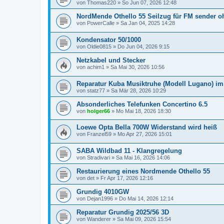
von
Thomas220
»
So Jun 07, 2026 12:48
NordMende Othello 55 Seilzug für FM sender o
von
PowerCalle
»
Sa Jan 04, 2025 14:28
Kondensator 50/1000
von
Oldie0815
»
Do Jun 04, 2026 9:15
Netzkabel und Stecker
von
achim1
»
Sa Mai 30, 2026 10:56
Reparatur Kuba Musiktruhe (Modell Lugano) i
von
statz77
»
Sa Mär 28, 2026 10:29
Absonderliches Telefunken Concertino 6.5
von
holger66
»
Mo Mai 18, 2026 18:30
Loewe Opta Bella 700W Widerstand wird heiß
von
Franzel59
»
Mo Apr 27, 2026 15:01
SABA Wildbad 11 - Klangregelung
von
Stradivari
»
Sa Mai 16, 2026 14:06
Restaurierung eines Nordmende Othello 55
von
det
»
Fr Apr 17, 2026 12:16
Grundig 4010GW
von
Dejan1996
»
Do Mai 14, 2026 12:14
Reparatur Grundig 2025/56 3D
von
Wanderer
»
Sa Mai 09, 2026 15:54