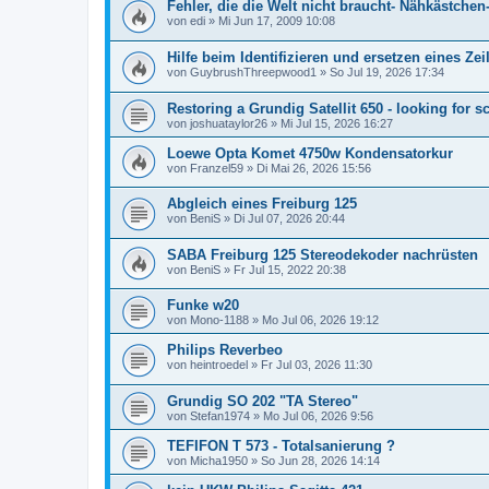
Fehler, die die Welt nicht braucht- Nähkästchen
von
edi
»
Mi Jun 17, 2009 10:08
Hilfe beim Identifizieren und ersetzen eines Zei
von
GuybrushThreepwood1
»
So Jul 19, 2026 17:34
Restoring a Grundig Satellit 650 - looking for 
von
joshuataylor26
»
Mi Jul 15, 2026 16:27
Loewe Opta Komet 4750w Kondensatorkur
von
Franzel59
»
Di Mai 26, 2026 15:56
Abgleich eines Freiburg 125
von
BeniS
»
Di Jul 07, 2026 20:44
SABA Freiburg 125 Stereodekoder nachrüsten
von
BeniS
»
Fr Jul 15, 2022 20:38
Funke w20
von
Mono-1188
»
Mo Jul 06, 2026 19:12
Philips Reverbeo
von
heintroedel
»
Fr Jul 03, 2026 11:30
Grundig SO 202 "TA Stereo"
von
Stefan1974
»
Mo Jul 06, 2026 9:56
TEFIFON T 573 - Totalsanierung ?
von
Micha1950
»
So Jun 28, 2026 14:14