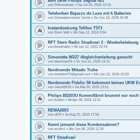
kein UKW Philips Sagitta 421
von
Röhrentester
»
Sa Jul 04, 2026 19:15
Telefunken Bajazzo de Luxe mit 6 Batterien
von
Schwabenrocker Uevie
»
Do Jun 18, 2026 20:48
Instandsetzung Tefifon T573
von
Bosk Veld
»
Mo Sep 12, 2016 9:54
RFT Stern Radio Stradivari 2 - Wiederbelebung
von
Amokhahn
»
Mi Jan 12, 2022 22:43
Simonetta W227 Abgleichanleitung gesucht
von
daveman03
»
So Jun 21, 2026 19:12
Nordmende Mikado Truhe
von
tomddorf73@gmail.com
»
Mo Jun 22, 2026 10:53
Nordmende Fidelio 58 bekommt keinen UKW E
von
Jakob5618
»
Sa Mai 30, 2026 13:01
Philips BD203U Kommißbrot brummt nur noch
von
Audion
»
Mi Apr 08, 2026 12:51
REMA2003
von
uli76
»
So Aug 25, 2024 17:56
Kennt jemand diese Kondensatoren?
von
achim1
»
Mo Jun 08, 2026 12:35
RFT Stradivari