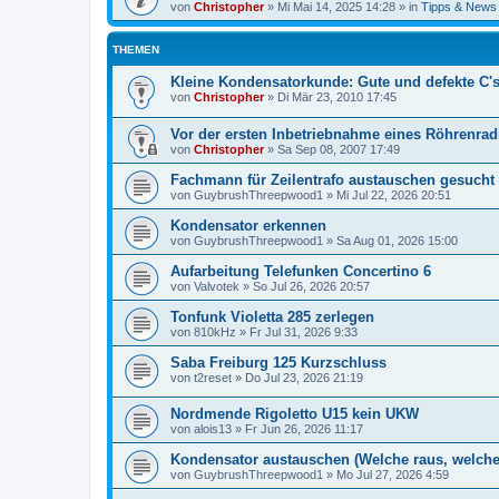
von
Christopher
»
Mi Mai 14, 2025 14:28
» in
Tipps & News
THEMEN
Kleine Kondensatorkunde: Gute und defekte C'
von
Christopher
»
Di Mär 23, 2010 17:45
Vor der ersten Inbetriebnahme eines Röhrenrad
von
Christopher
»
Sa Sep 08, 2007 17:49
Fachmann für Zeilentrafo austauschen gesucht
von
GuybrushThreepwood1
»
Mi Jul 22, 2026 20:51
Kondensator erkennen
von
GuybrushThreepwood1
»
Sa Aug 01, 2026 15:00
Aufarbeitung Telefunken Concertino 6
von
Valvotek
»
So Jul 26, 2026 20:57
Tonfunk Violetta 285 zerlegen
von
810kHz
»
Fr Jul 31, 2026 9:33
Saba Freiburg 125 Kurzschluss
von
t2reset
»
Do Jul 23, 2026 21:19
Nordmende Rigoletto U15 kein UKW
von
alois13
»
Fr Jun 26, 2026 11:17
Kondensator austauschen (Welche raus, welche
von
GuybrushThreepwood1
»
Mo Jul 27, 2026 4:59