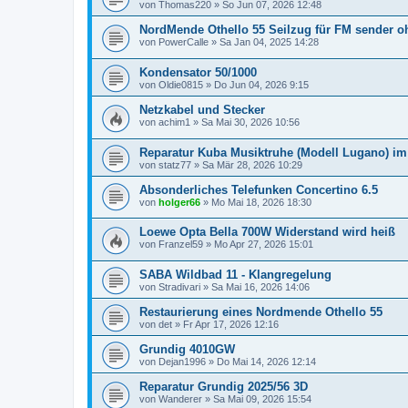
von
Thomas220
»
So Jun 07, 2026 12:48
NordMende Othello 55 Seilzug für FM sender o
von
PowerCalle
»
Sa Jan 04, 2025 14:28
Kondensator 50/1000
von
Oldie0815
»
Do Jun 04, 2026 9:15
Netzkabel und Stecker
von
achim1
»
Sa Mai 30, 2026 10:56
Reparatur Kuba Musiktruhe (Modell Lugano) i
von
statz77
»
Sa Mär 28, 2026 10:29
Absonderliches Telefunken Concertino 6.5
von
holger66
»
Mo Mai 18, 2026 18:30
Loewe Opta Bella 700W Widerstand wird heiß
von
Franzel59
»
Mo Apr 27, 2026 15:01
SABA Wildbad 11 - Klangregelung
von
Stradivari
»
Sa Mai 16, 2026 14:06
Restaurierung eines Nordmende Othello 55
von
det
»
Fr Apr 17, 2026 12:16
Grundig 4010GW
von
Dejan1996
»
Do Mai 14, 2026 12:14
Reparatur Grundig 2025/56 3D
von
Wanderer
»
Sa Mai 09, 2026 15:54