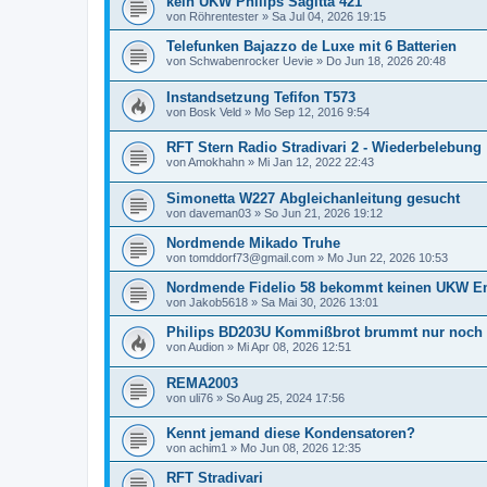
kein UKW Philips Sagitta 421
von
Röhrentester
»
Sa Jul 04, 2026 19:15
Telefunken Bajazzo de Luxe mit 6 Batterien
von
Schwabenrocker Uevie
»
Do Jun 18, 2026 20:48
Instandsetzung Tefifon T573
von
Bosk Veld
»
Mo Sep 12, 2016 9:54
RFT Stern Radio Stradivari 2 - Wiederbelebung
von
Amokhahn
»
Mi Jan 12, 2022 22:43
Simonetta W227 Abgleichanleitung gesucht
von
daveman03
»
So Jun 21, 2026 19:12
Nordmende Mikado Truhe
von
tomddorf73@gmail.com
»
Mo Jun 22, 2026 10:53
Nordmende Fidelio 58 bekommt keinen UKW E
von
Jakob5618
»
Sa Mai 30, 2026 13:01
Philips BD203U Kommißbrot brummt nur noch
von
Audion
»
Mi Apr 08, 2026 12:51
REMA2003
von
uli76
»
So Aug 25, 2024 17:56
Kennt jemand diese Kondensatoren?
von
achim1
»
Mo Jun 08, 2026 12:35
RFT Stradivari