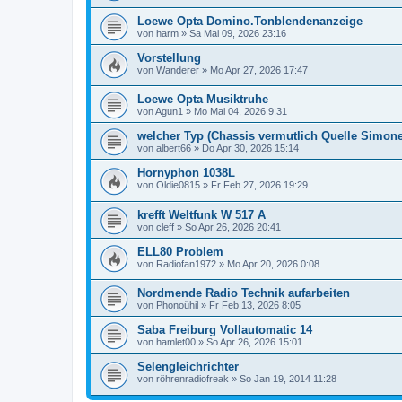
Loewe Opta Domino.Tonblendenanzeige
von
harm
»
Sa Mai 09, 2026 23:16
Vorstellung
von
Wanderer
»
Mo Apr 27, 2026 17:47
Loewe Opta Musiktruhe
von
Agun1
»
Mo Mai 04, 2026 9:31
welcher Typ (Chassis vermutlich Quelle Simone
von
albert66
»
Do Apr 30, 2026 15:14
Hornyphon 1038L
von
Oldie0815
»
Fr Feb 27, 2026 19:29
krefft Weltfunk W 517 A
von
cleff
»
So Apr 26, 2026 20:41
ELL80 Problem
von
Radiofan1972
»
Mo Apr 20, 2026 0:08
Nordmende Radio Technik aufarbeiten
von
Phonoühil
»
Fr Feb 13, 2026 8:05
Saba Freiburg Vollautomatic 14
von
hamlet00
»
So Apr 26, 2026 15:01
Selengleichrichter
von
röhrenradiofreak
»
So Jan 19, 2014 11:28