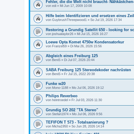
Fehler, die die Welt nicht braucht- Nähkästchen
von
edi
»
Mi Jun 17, 2009 10:08
Hilfe beim Identifizieren und ersetzen eines Zei
von
GuybrushThreepwood1
»
So Jul 19, 2026 17:34
Restoring a Grundig Satellit 650 - looking for 
von
joshuataylor26
»
Mi Jul 15, 2026 16:27
Loewe Opta Komet 4750w Kondensatorkur
von
Franzel59
»
Di Mai 26, 2026 15:56
Abgleich eines Freiburg 125
von
BeniS
»
Di Jul 07, 2026 20:44
SABA Freiburg 125 Stereodekoder nachrüsten
von
BeniS
»
Fr Jul 15, 2022 20:38
Funke w20
von
Mono-1188
»
Mo Jul 06, 2026 19:12
Philips Reverbeo
von
heintroedel
»
Fr Jul 03, 2026 11:30
Grundig SO 202 "TA Stereo"
von
Stefan1974
»
Mo Jul 06, 2026 9:56
TEFIFON T 573 - Totalsanierung ?
von
Micha1950
»
So Jun 28, 2026 14:14