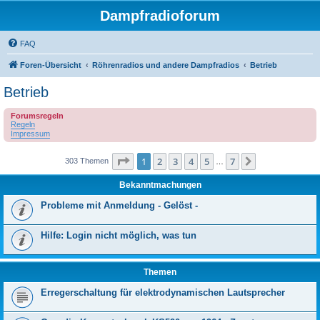
Dampfradioforum
FAQ
Foren-Übersicht
Röhrenradios und andere Dampfradios
Betrieb
Betrieb
Forumsregeln
Regeln
Impressum
Seite
1
von
7
1
2
3
4
5
7
Nächste
303 Themen
…
Bekanntmachungen
Probleme mit Anmeldung - Gelöst -
Hilfe: Login nicht möglich, was tun
Themen
Erregerschaltung für elektrodynamischen Lautsprecher