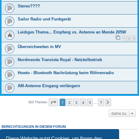
Stereo????
Sailor Radio und Funkgerät
Leidiges Thema... Empfang vs. Antenne an Mende 205W
1
2
3
Überreichweiten in MV
Nordmende Transista Royal - Netzteilbetrieb
Howto - Bluetooth Nachrüstung beim Röhrenradio
AM-Antenne Eingang verlängern
Seite
1
von
7
1
2
3
4
5
7
Nächste
303 Themen
…
Gehe zu
BERECHTIGUNGEN IN DIESEM FORUM
Sie dürfen
keine
neuen Themen in diesem Forum erstellen.
Sie dürfen
keine
Antworten zu Themen in diesem Forum erstellen.
Diese Website nutzt Cookies, um Ihnen den