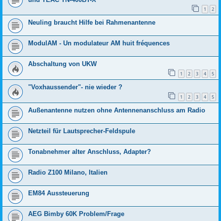
1
2
Neuling braucht Hilfe bei Rahmenantenne
ModulAM - Un modulateur AM huit fréquences
Abschaltung von UKW
1
2
3
4
5
"Voxhaussender"- nie wieder ?
1
2
3
4
5
Außenantenne nutzen ohne Antennenanschluss am Radio
Netzteil für Lautsprecher-Feldspule
Tonabnehmer alter Anschluss, Adapter?
Radio Z100 Milano, Italien
EM84 Aussteuerung
AEG Bimby 60K Problem/Frage