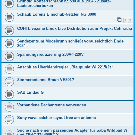
Grundig Konzertschrank KS590 aus 1964 - Zusatz-
Lautsprecherboxen
Schaub Lorenz Einschub-Netzteil NG 3000
1
2
COHI Live,eine Linux Live Distribution zum Projekt Cohiradia
Sendezentrum Moosbrunn schließt voraussichtlich Ende
2024
Spannungsreduzierung 230V->220V
Anschluss Überblendregler „Blaupunkt WI 2215/2z“
Zimmerantenne Braun VE301?
SAB Lindau G
Vorhandene Dachantenne verwenden
Sony wave catcher layout-free am antenna
Suche nach einem passenden Adapter für Saba Wildbad W
und TEAC TN-400BT-X