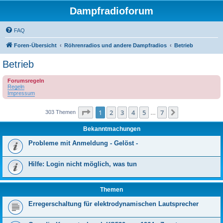
Dampfradioforum
FAQ
Foren-Übersicht
Röhrenradios und andere Dampfradios
Betrieb
Betrieb
Forumsregeln
Regeln
Impressum
Seite
1
von
7
1
2
3
4
5
7
Nächste
303 Themen
…
Bekanntmachungen
Probleme mit Anmeldung - Gelöst -
Hilfe: Login nicht möglich, was tun
Themen
Erregerschaltung für elektrodynamischen Lautsprecher