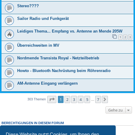
Stereo????
Sailor Radio und Funkgerät
Leidiges Thema... Empfang vs. Antenne an Mende 205W
1
2
3
Überreichweiten in MV
Nordmende Transista Royal - Netzteilbetrieb
Howto - Bluetooth Nachrüstung beim Röhrenradio
AM-Antenne Eingang verlängern
Seite
1
von
7
1
2
3
4
5
7
Nächste
303 Themen
…
Gehe zu
BERECHTIGUNGEN IN DIESEM FORUM
Sie dürfen
keine
neuen Themen in diesem Forum erstellen.
Sie dürfen
keine
Antworten zu Themen in diesem Forum erstellen.
Diese Website nutzt Cookies, um Ihnen den