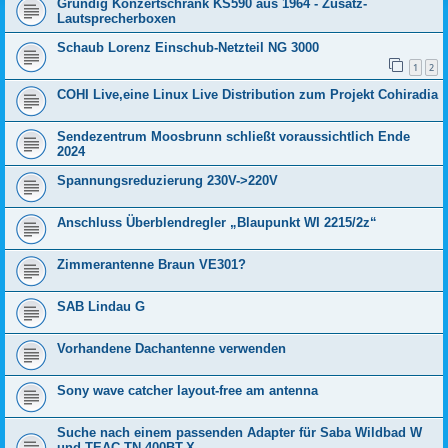
Grundig Konzertschrank KS590 aus 1964 - Zusatz-
Lautsprecherboxen
Schaub Lorenz Einschub-Netzteil NG 3000
1
2
COHI Live,eine Linux Live Distribution zum Projekt Cohiradia
Sendezentrum Moosbrunn schließt voraussichtlich Ende
2024
Spannungsreduzierung 230V->220V
Anschluss Überblendregler „Blaupunkt WI 2215/2z“
Zimmerantenne Braun VE301?
SAB Lindau G
Vorhandene Dachantenne verwenden
Sony wave catcher layout-free am antenna
Suche nach einem passenden Adapter für Saba Wildbad W
und TEAC TN-400BT-X