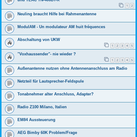
1
2
Neuling braucht Hilfe bei Rahmenantenne
ModulAM - Un modulateur AM huit fréquences
Abschaltung von UKW
1
2
3
4
5
"Voxhaussender"- nie wieder ?
1
2
3
4
5
Außenantenne nutzen ohne Antennenanschluss am Radio
Netzteil für Lautsprecher-Feldspule
Tonabnehmer alter Anschluss, Adapter?
Radio Z100 Milano, Italien
EM84 Aussteuerung
AEG Bimby 60K Problem/Frage