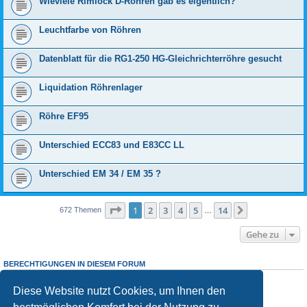
Wieviele Rimlock D-Röhren gab es eigentlich?
Leuchtfarbe von Röhren
Datenblatt für die RG1-250 HG-Gleichrichterröhre gesucht
Liquidation Röhrenlager
Röhre EF95
Unterschied ECC83 und E83CC LL
Unterschied EM 34 / EM 35 ?
Seite
1
von
14
1
2
3
4
5
14
Nächste
672 Themen
…
Gehe zu
BERECHTIGUNGEN IN DIESEM FORUM
Sie dürfen
keine
neuen Themen in diesem Forum erstellen.
Sie
dürfen
Antworten zu Themen in diesem Forum erstellen.
Diese Website nutzt Cookies, um Ihnen den
Sie dürfen Ihre Beiträge in diesem Forum
nicht
ändern.
Sie dürfen Ihre Beiträge in diesem Forum
nicht
löschen.