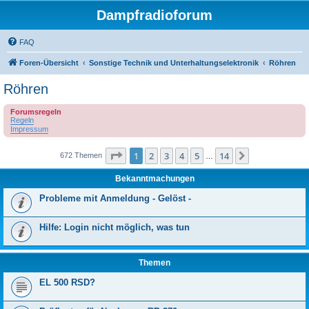
Dampfradioforum
FAQ
Foren-Übersicht
Sonstige Technik und Unterhaltungselektronik
Röhren
Röhren
Forumsregeln
Regeln
Impressum
Seite
1
von
14
1
2
3
4
5
14
Nächste
672 Themen
…
Bekanntmachungen
Probleme mit Anmeldung - Gelöst -
Hilfe: Login nicht möglich, was tun
Themen
EL 500 RSD?