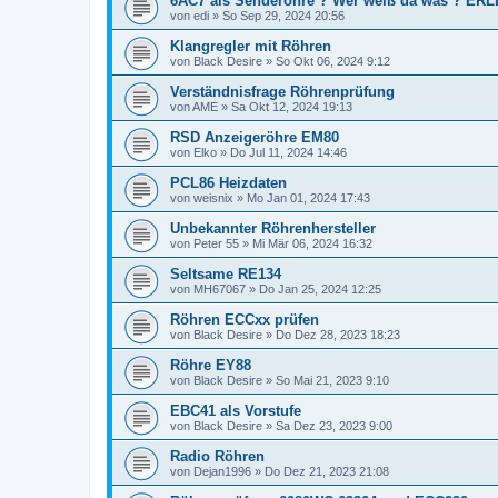
6AC7 als Senderöhre ? Wer weiß da was ? ER
von
edi
»
So Sep 29, 2024 20:56
Klangregler mit Röhren
von
Black Desire
»
So Okt 06, 2024 9:12
Verständnisfrage Röhrenprüfung
von
AME
»
Sa Okt 12, 2024 19:13
RSD Anzeigeröhre EM80
von
Elko
»
Do Jul 11, 2024 14:46
PCL86 Heizdaten
von
weisnix
»
Mo Jan 01, 2024 17:43
Unbekannter Röhrenhersteller
von
Peter 55
»
Mi Mär 06, 2024 16:32
Seltsame RE134
von
MH67067
»
Do Jan 25, 2024 12:25
Röhren ECCxx prüfen
von
Black Desire
»
Do Dez 28, 2023 18:23
Röhre EY88
von
Black Desire
»
So Mai 21, 2023 9:10
EBC41 als Vorstufe
von
Black Desire
»
Sa Dez 23, 2023 9:00
Radio Röhren
von
Dejan1996
»
Do Dez 21, 2023 21:08