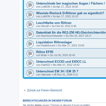
Unterschiede bei magischen Augen / Fächern /
von
Lo6K39
»
So Apr 17, 2022 19:02
Wieviele Rimlock D-Röhren gab es eigentlich?
von
Lo6K39
»
So Apr 17, 2022 19:10
Leuchtfarbe von Röhren
von
Nixraff
»
So Feb 20, 2022 0:46
Datenblatt für die RG1-250 HG-Gleichrichterröh
von
Nachwuchsbastler
»
So Okt 15, 2017 18:17
Liquidation Röhrenlager
von
Radiofreund
»
Do Mär 17, 2022 19:50
Röhre EF95
von
Brian
»
Do Jul 30, 2020 20:40
Unterschied ECC83 und E83CC LL
von
Olaf422
»
Mo Mär 07, 2022 19:42
Unterschied EM 34 / EM 35 ?
von
Valvotek
»
Mi Nov 01, 2006 0:11
Zurück zur Foren-Übersicht
BERECHTIGUNGEN IN DIESEM FORUM
Sie dürfen
keine
neuen Themen in diesem Forum erstellen.