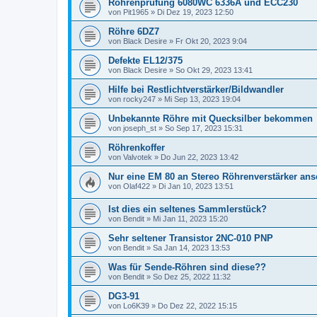
Röhrenprüfung 6080WC 6336A und ECC230
von
Pit1965
»
Di Dez 19, 2023 12:50
Röhre 6DZ7
von
Black Desire
»
Fr Okt 20, 2023 9:04
Defekte EL12/375
von
Black Desire
»
So Okt 29, 2023 13:41
Hilfe bei Restlichtverstärker/Bildwandler
von
rocky247
»
Mi Sep 13, 2023 19:04
Unbekannte Röhre mit Quecksilber bekommen
von
joseph_st
»
So Sep 17, 2023 15:31
Röhrenkoffer
von
Valvotek
»
Do Jun 22, 2023 13:42
Nur eine EM 80 an Stereo Röhrenverstärker ans
von
Olaf422
»
Di Jan 10, 2023 13:51
Ist dies ein seltenes Sammlerstück?
von
Bendit
»
Mi Jan 11, 2023 15:20
Sehr seltener Transistor 2NC-010 PNP
von
Bendit
»
Sa Jan 14, 2023 13:53
Was für Sende-Röhren sind diese??
von
Bendit
»
So Dez 25, 2022 11:32
DG3-91
von
Lo6K39
»
Do Dez 22, 2022 15:15