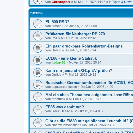
von
Christopher
»
Mi Mai 14, 2025 14:28
» in
Tipps & News
THEMEN
EL 500 RSD?
von
Binser
»
So Jun 05, 2022 17:59
Prüfkarten für Neuberger RP 270
von
Pollux
»
Fr Jun 10, 2022 19:32
Ein paar druckbare Röhrenkarton-Designs
von
Dullidu
»
So Jul 05, 2026 19:34
ECL86 - eine kleine Statistik
von
holger66
»
Mo Apr 27, 2026 20:14
Kann mir jemand 6XH1p-EV prüfen?
von
Dullidu
»
Fr Mai 15, 2026 19:32
Russischer Germaniumtransistor für AC151, AC
von
captain.confusion
»
Do Jan 29, 2026 14:20
Mal ein altes Thema neu aufgeboten. lose Röh
von
drahtfunk
»
Mi Feb 12, 2025 19:47
EF85 was damit tun?
von
Black Desire
»
Sa Okt 19, 2024 8:38
Gibt es die EM80 mit gelblichem Leuchtbild? (C
von
Nachwuchsbastler
»
Mo Okt 21, 2024 23:58