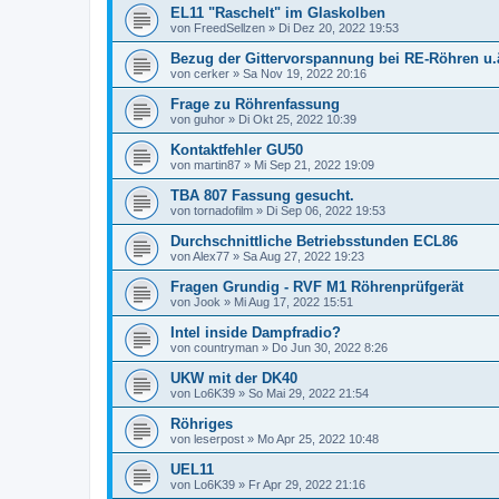
EL11 "Raschelt" im Glaskolben
von
FreedSellzen
»
Di Dez 20, 2022 19:53
Bezug der Gittervorspannung bei RE-Röhren u.
von
cerker
»
Sa Nov 19, 2022 20:16
Frage zu Röhrenfassung
von
guhor
»
Di Okt 25, 2022 10:39
Kontaktfehler GU50
von
martin87
»
Mi Sep 21, 2022 19:09
TBA 807 Fassung gesucht.
von
tornadofilm
»
Di Sep 06, 2022 19:53
Durchschnittliche Betriebsstunden ECL86
von
Alex77
»
Sa Aug 27, 2022 19:23
Fragen Grundig - RVF M1 Röhrenprüfgerät
von
Jook
»
Mi Aug 17, 2022 15:51
Intel inside Dampfradio?
von
countryman
»
Do Jun 30, 2022 8:26
UKW mit der DK40
von
Lo6K39
»
So Mai 29, 2022 21:54
Röhriges
von
leserpost
»
Mo Apr 25, 2022 10:48
UEL11
von
Lo6K39
»
Fr Apr 29, 2022 21:16