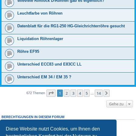
Wieviele Rimlock D-Röhren gab es eigentlich?
Leuchtfarbe von Röhren
Datenblatt für die RG1-250 HG-Gleichrichterröhre gesucht
Liquidation Röhrenlager
Röhre EF95
Unterschied ECC83 und E83CC LL
Unterschied EM 34 / EM 35 ?
Seite
1
von
14
1
2
3
4
5
14
Nächste
672 Themen
…
Gehe zu
BERECHTIGUNGEN IN DIESEM FORUM
Sie dürfen
keine
neuen Themen in diesem Forum erstellen.
Sie
dürfen
Antworten zu Themen in diesem Forum erstellen.
Diese Website nutzt Cookies, um Ihnen den
Sie dürfen Ihre Beiträge in diesem Forum
nicht
ändern.
Sie dürfen Ihre Beiträge in diesem Forum
nicht
löschen.