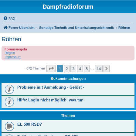
Dampfradioforum
FAQ
Foren-Übersicht
Sonstige Technik und Unterhaltungselektronik
Röhren
Röhren
Forumsregeln
Regeln
Impressum
Seite
1
von
14
1
2
3
4
5
14
Nächste
672 Themen
…
Bekanntmachungen
Probleme mit Anmeldung - Gelöst -
Hilfe: Login nicht möglich, was tun
Themen
EL 500 RSD?