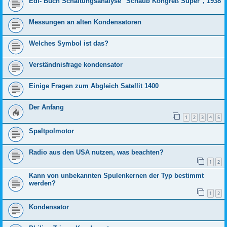
Edi- Buch Schaltungsanalyse "Schaub Kongreß Super", 1938
Messungen an alten Kondensatoren
Welches Symbol ist das?
Verständnisfrage kondensator
Einige Fragen zum Abgleich Satellit 1400
Der Anfang
1
2
3
4
5
Spaltpolmotor
Radio aus den USA nutzen, was beachten?
1
2
Kann von unbekannten Spulenkernen der Typ bestimmt
werden?
1
2
Kondensator