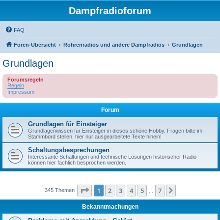
Dampfradioforum
FAQ
Foren-Übersicht
Röhrenradios und andere Dampfradios
Grundlagen
Grundlagen
Forumsregeln
Regeln
Impressum
Forum
Grundlagen für Einsteiger
Grundlagenwissen für Einsteiger in dieses schöne Hobby. Fragen bitte im
Stammbord stellen, hier nur ausgearbeitete Texte hinein!
Schaltungsbesprechungen
Interessante Schaltungen und technische Lösungen historischer Radio
können hier fachlich besprochen werden.
Seite
1
von
7
1
2
3
4
5
7
Nächste
345 Themen
…
Bekanntmachungen