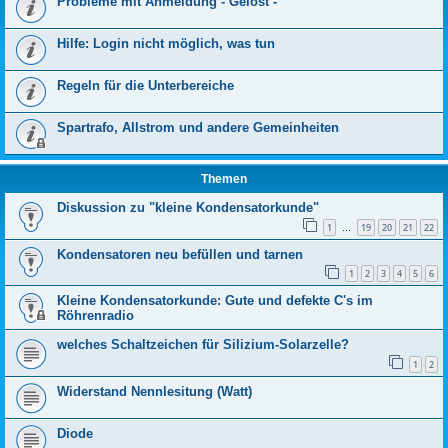
Probleme mit Anmeldung - Gelöst -
Hilfe: Login nicht möglich, was tun
Regeln für die Unterbereiche
Spartrafo, Allstrom und andere Gemeinheiten
Themen
Diskussion zu "kleine Kondensatorkunde"
1
19
20
21
22
…
Kondensatoren neu befüllen und tarnen
1
2
3
4
5
6
Kleine Kondensatorkunde: Gute und defekte C's im
Röhrenradio
welches Schaltzeichen für Silizium-Solarzelle?
1
2
Widerstand Nennlesitung (Watt)
Diode