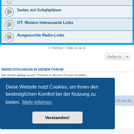
Seiten mit Schaltplänen
OT: Weitere Interessante Links
Ausgesuchte Radio-Links
5 Themen • Seite
1
von
1
Gehe zu
BERECHTIGUNGEN IN DIESEM FORUM
Sie dürfen
keine
neuen Themen in diesem Forum erstellen.
Sie dürfen
keine
Antworten zu Themen in diesem Forum erstellen.
Sie dürfen Ihre Beiträge in diesem Forum
nicht
ändern.
Diese Website nutzt Cookies, um Ihnen den
Sie dürfen Ihre Beiträge in diesem Forum
nicht
löschen.
Sie dürfen
keine
Dateianhänge in diesem Forum erstellen.
bestmöglichen Komfort bei der Nutzung zu
Foren-Übersicht
Alle Zeiten sind
UTC+01:00
bieten.
Mehr erfahren
Powered by
phpBB
® Forum Software © phpBB Limited
Verstanden!
Deutsche Übersetzung durch
phpBB.de
Datenschutz
|
Nutzungsbedingungen