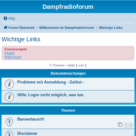
Dampfradioforum
FAQ
Foren-Übersicht
Willkommen im Dampfradioforum!
Wichtige Links
Wichtige Links
Forumsregeln
Regeln
Impressum
5 Themen • Seite
1
von
1
Bekanntmachungen
Probleme mit Anmeldung - Gelöst -
Hilfe: Login nicht möglich, was tun
Themen
Bannertausch!
1
2
Disclaimer