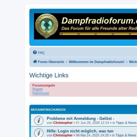
FAQ
Foren-Übersicht
Willkommen im Dampfradioforum!
Wich
Wichtige Links
Forumsregeln
Regeln
Impressum
BEKANNTMACHUNGEN
Probleme mit Anmeldung - Gelöst -
von
Christopher
»
Fr Jun 26, 2026 12:14
» in
Tipps & News
Hilfe: Login nicht möglich, was tun
von
Christopher
»
Mi Mai 14, 2025 14:28
» in
Tipps & News