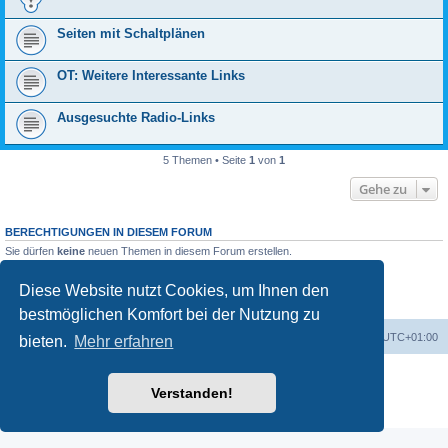
Seiten mit Schaltplänen
OT: Weitere Interessante Links
Ausgesuchte Radio-Links
5 Themen • Seite
1
von
1
Gehe zu
BERECHTIGUNGEN IN DIESEM FORUM
Sie dürfen
keine
neuen Themen in diesem Forum erstellen.
Sie dürfen
keine
Antworten zu Themen in diesem Forum erstellen.
Sie dürfen Ihre Beiträge in diesem Forum
nicht
ändern.
Diese Website nutzt Cookies, um Ihnen den
Sie dürfen Ihre Beiträge in diesem Forum
nicht
löschen.
Sie dürfen
keine
Dateianhänge in diesem Forum erstellen.
bestmöglichen Komfort bei der Nutzung zu
Foren-Übersicht
Alle Zeiten sind
UTC+01:00
bieten.
Mehr erfahren
Powered by
phpBB
® Forum Software © phpBB Limited
Verstanden!
Deutsche Übersetzung durch
phpBB.de
Datenschutz
|
Nutzungsbedingungen