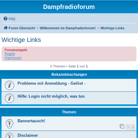
Dampfradioforum
FAQ
Foren-Übersicht
Willkommen im Dampfradioforum!
Wichtige Links
Wichtige Links
Forumsregeln
Regeln
Impressum
5 Themen • Seite
1
von
1
Bekanntmachungen
Probleme mit Anmeldung - Gelöst -
Hilfe: Login nicht möglich, was tun
Themen
Bannertausch!
1
2
Disclaimer