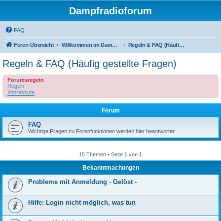
Dampfradioforum
FAQ
Foren-Übersicht
Willkommen im Dampfradioforum!
Regeln & FAQ (Häufig gestellte Fragen)
Regeln & FAQ (Häufig gestellte Fragen)
Forumsregeln
Regeln
Impressum
Forum
FAQ
Wichtige Fragen zu Forenfunktionen werden hier beantwortet!
15 Themen • Seite
1
von
1
Bekanntmachungen
Probleme mit Anmeldung - Gelöst -
Hilfe: Login nicht möglich, was tun