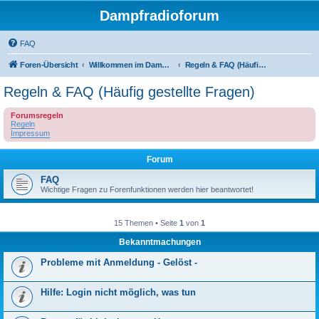
Dampfradioforum
FAQ
Foren-Übersicht
Willkommen im Dampfradioforum!
Regeln & FAQ (Häufig gestellte Fragen)
Regeln & FAQ (Häufig gestellte Fragen)
Forumsregeln
Regeln
Impressum
Forum
FAQ
Wichtige Fragen zu Forenfunktionen werden hier beantwortet!
15 Themen • Seite
1
von
1
Bekanntmachungen
Probleme mit Anmeldung - Gelöst -
Hilfe: Login nicht möglich, was tun