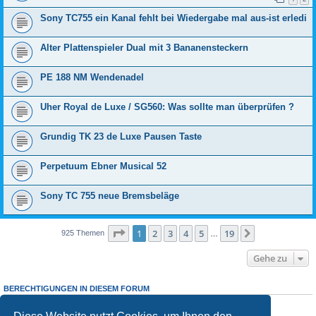
Sony TC755 ein Kanal fehlt bei Wiedergabe mal aus-ist erledi
Alter Plattenspieler Dual mit 3 Bananensteckern
PE 188 NM Wendenadel
Uher Royal de Luxe / SG560: Was sollte man überprüfen ?
Grundig TK 23 de Luxe Pausen Taste
Perpetuum Ebner Musical 52
Sony TC 755 neue Bremsbeläge
Seite
1
von
19
1
2
3
4
5
19
Nächste
925 Themen
…
Gehe zu
BERECHTIGUNGEN IN DIESEM FORUM
Sie dürfen
keine
neuen Themen in diesem Forum erstellen.
Sie
dürfen
Antworten zu Themen in diesem Forum erstellen.