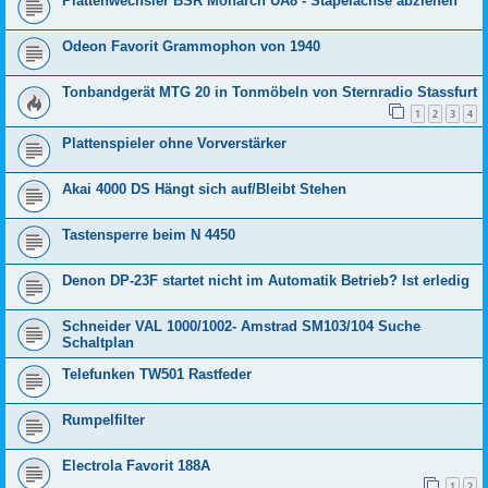
Plattenwechsler BSR Monarch UA8 - Stapelachse abziehen
Odeon Favorit Grammophon von 1940
Tonbandgerät MTG 20 in Tonmöbeln von Sternradio Stassfurt
1
2
3
4
Plattenspieler ohne Vorverstärker
Akai 4000 DS Hängt sich auf/Bleibt Stehen
Tastensperre beim N 4450
Denon DP-23F startet nicht im Automatik Betrieb? Ist erledig
Schneider VAL 1000/1002- Amstrad SM103/104 Suche
Schaltplan
Telefunken TW501 Rastfeder
Rumpelfilter
Electrola Favorit 188A
1
2