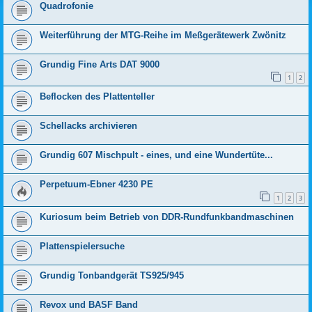
Quadrofonie
Weiterführung der MTG-Reihe im Meßgerätewerk Zwönitz
Grundig Fine Arts DAT 9000
1
2
Beflocken des Plattenteller
Schellacks archivieren
Grundig 607 Mischpult - eines, und eine Wundertüte...
Perpetuum-Ebner 4230 PE
1
2
3
Kuriosum beim Betrieb von DDR-Rundfunkbandmaschinen
Plattenspielersuche
Grundig Tonbandgerät TS925/945
Revox und BASF Band