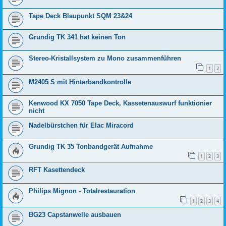
Tape Deck Blaupunkt SQM 23&24
Grundig TK 341 hat keinen Ton
Stereo-Kristallsystem zu Mono zusammenführen
1
2
M2405 S mit Hinterbandkontrolle
Kenwood KX 7050 Tape Deck, Kassetenauswurf funktionier
nicht
Nadelbürstchen für Elac Miracord
Grundig TK 35 Tonbandgerät Aufnahme
1
2
3
RFT Kasettendeck
Philips Mignon - Totalrestauration
1
2
3
4
BG23 Capstanwelle ausbauen