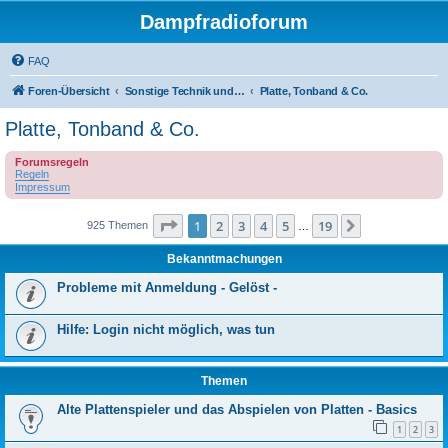
Dampfradioforum
FAQ
Foren-Übersicht
Sonstige Technik und Unterhaltungselektronik
Platte, Tonband & Co.
Platte, Tonband & Co.
Forumsregeln
Regeln
Impressum
Seite
1
von
19
1
2
3
4
5
19
Nächste
925 Themen
…
Bekanntmachungen
Probleme mit Anmeldung - Gelöst -
Hilfe: Login nicht möglich, was tun
Themen
Alte Plattenspieler und das Abspielen von Platten - Basics
1
2
3