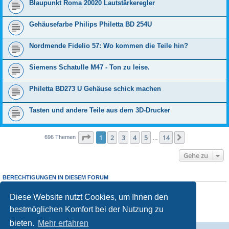
Blaupunkt Roma 20020 Lautstärkeregler
Gehäusefarbe Philips Philetta BD 254U
Nordmende Fidelio 57: Wo kommen die Teile hin?
Siemens Schatulle M47 - Ton zu leise.
Philetta BD273 U Gehäuse schick machen
Tasten und andere Teile aus dem 3D-Drucker
Seite
1
von
14
1
2
3
4
5
14
Nächste
696 Themen
…
Gehe zu
BERECHTIGUNGEN IN DIESEM FORUM
Sie dürfen
keine
neuen Themen in diesem Forum erstellen.
Sie dürfen
keine
Antworten zu Themen in diesem Forum erstellen.
Diese Website nutzt Cookies, um Ihnen den
Sie dürfen Ihre Beiträge in diesem Forum
nicht
ändern.
bestmöglichen Komfort bei der Nutzung zu
Sie dürfen Ihre Beiträge in diesem Forum
nicht
löschen.
Sie dürfen
keine
Dateianhänge in diesem Forum erstellen.
bieten.
Mehr erfahren