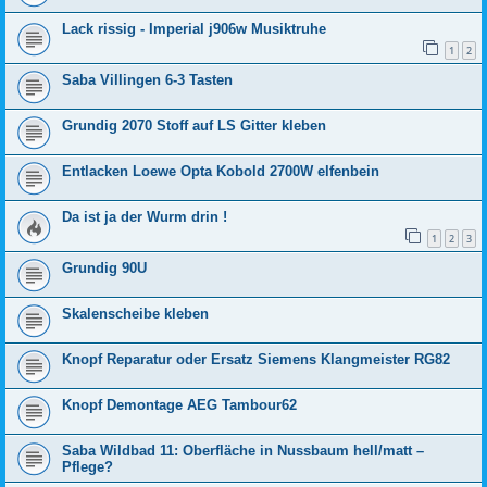
Lack rissig - Imperial j906w Musiktruhe
1
2
Saba Villingen 6-3 Tasten
Grundig 2070 Stoff auf LS Gitter kleben
Entlacken Loewe Opta Kobold 2700W elfenbein
Da ist ja der Wurm drin !
1
2
3
Grundig 90U
Skalenscheibe kleben
Knopf Reparatur oder Ersatz Siemens Klangmeister RG82
Knopf Demontage AEG Tambour62
Saba Wildbad 11: Oberfläche in Nussbaum hell/matt –
Pflege?