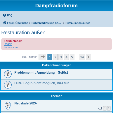
Dampfradioforum
FAQ
Foren-Übersicht
Röhrenradios und andere Dampfradios
Restauration außen
Restauration außen
Forumsregeln
Regeln
Impressum
Seite
1
von
14
1
2
3
4
5
14
Nächste
696 Themen
…
Bekanntmachungen
Probleme mit Anmeldung - Gelöst -
Hilfe: Login nicht möglich, was tun
Themen
Neuskale 2024
1
2