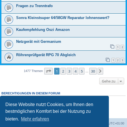
Fragen zu Trenntrafo
Sonra Kleinstsuper 64/58GW Reparatur lohnenswert?
Kaufempfehlung Oszi Amazon
Netzgerät mit Germanium
1
2
Röhrenprüfgerät RPG 70 Abgleich
1
2
3
Seite
1
von
30
1
2
3
4
5
30
Nächste
1477 Themen
…
Gehe zu
BERECHTIGUNGEN IN DIESEM FORUM
Sie dürfen
keine
neuen Themen in diesem Forum erstellen.
Sie dürfen
keine
Antworten zu Themen in diesem Forum erstellen.
Diese Website nutzt Cookies, um Ihnen den
Sie dürfen Ihre Beiträge in diesem Forum
nicht
ändern.
bestmöglichen Komfort bei der Nutzung zu
Sie dürfen Ihre Beiträge in diesem Forum
nicht
löschen.
Sie dürfen
keine
Dateianhänge in diesem Forum erstellen.
bieten.
Mehr erfahren
Foren-Übersicht
Alle Zeiten sind
UTC+01:00