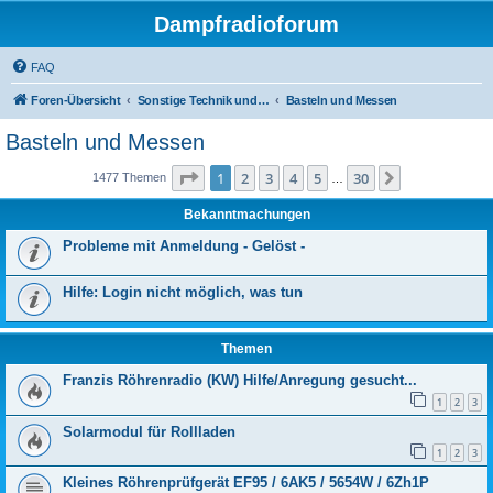
Dampfradioforum
FAQ
Foren-Übersicht
Sonstige Technik und Unterhaltungselektronik
Basteln und Messen
Basteln und Messen
Seite
1
von
30
1
2
3
4
5
30
Nächste
1477 Themen
…
Bekanntmachungen
Probleme mit Anmeldung - Gelöst -
Hilfe: Login nicht möglich, was tun
Themen
Franzis Röhrenradio (KW) Hilfe/Anregung gesucht...
1
2
3
Solarmodul für Rollladen
1
2
3
Kleines Röhrenprüfgerät EF95 / 6AK5 / 5654W / 6Zh1P