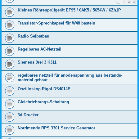
1
2
3
Kleines Röhrenprüfgerät EF95 / 6AK5 / 5654W / 6Zh1P
Transistor-Sprechkapsel für W48 basteln
Radio Selbstbau
Regelbares AC-Netzteil
Siemens 9rel 3 K311
regelbares netzteil für anodenspannung aus bestands-
material gebaut
Oszilloskop Rigol DS4014E
Gleichrichtungs-Schaltung
3d Drucker
Nordmende RPS 3301 Service Generator