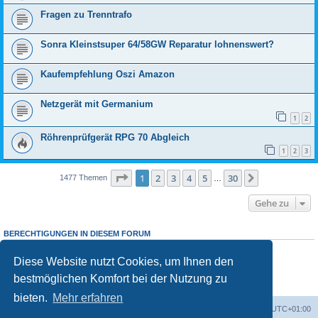
Fragen zu Trenntrafo
Sonra Kleinstsuper 64/58GW Reparatur lohnenswert?
Kaufempfehlung Oszi Amazon
Netzgerät mit Germanium
1
2
Röhrenprüfgerät RPG 70 Abgleich
1
2
3
Seite
1
von
30
1
2
3
4
5
30
Nächste
1477 Themen
…
Gehe zu
BERECHTIGUNGEN IN DIESEM FORUM
Sie dürfen
keine
neuen Themen in diesem Forum erstellen.
Sie dürfen
keine
Antworten zu Themen in diesem Forum erstellen.
Diese Website nutzt Cookies, um Ihnen den
Sie dürfen Ihre Beiträge in diesem Forum
nicht
ändern.
bestmöglichen Komfort bei der Nutzung zu
Sie dürfen Ihre Beiträge in diesem Forum
nicht
löschen.
Sie dürfen
keine
Dateianhänge in diesem Forum erstellen.
bieten.
Mehr erfahren
Foren-Übersicht
Alle Zeiten sind
UTC+01:00