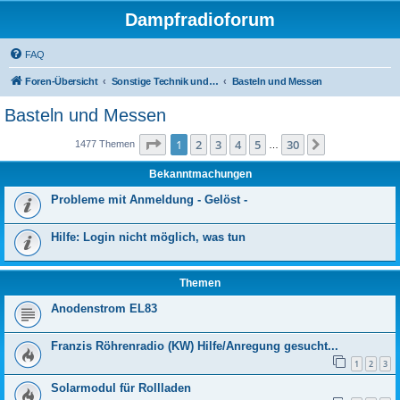
Dampfradioforum
FAQ
Foren-Übersicht
Sonstige Technik und Unterhaltungselektronik
Basteln und Messen
Basteln und Messen
Seite
1
von
30
1
2
3
4
5
30
Nächste
1477 Themen
…
Bekanntmachungen
Probleme mit Anmeldung - Gelöst -
Hilfe: Login nicht möglich, was tun
Themen
Anodenstrom EL83
Franzis Röhrenradio (KW) Hilfe/Anregung gesucht...
1
2
3
Solarmodul für Rollladen