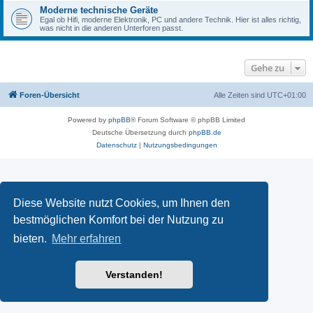
Moderne technische Geräte
Egal ob Hifi, moderne Elektronik, PC und andere Technik. Hier ist alles richtig,
was nicht in die anderen Unterforen passt.
Gehe zu
Foren-Übersicht
Alle Zeiten sind
UTC+01:00
Powered by
phpBB
® Forum Software © phpBB Limited
Deutsche Übersetzung durch
phpBB.de
Datenschutz
|
Nutzungsbedingungen
Diese Website nutzt Cookies, um Ihnen den
bestmöglichen Komfort bei der Nutzung zu
bieten.
Mehr erfahren
Verstanden!