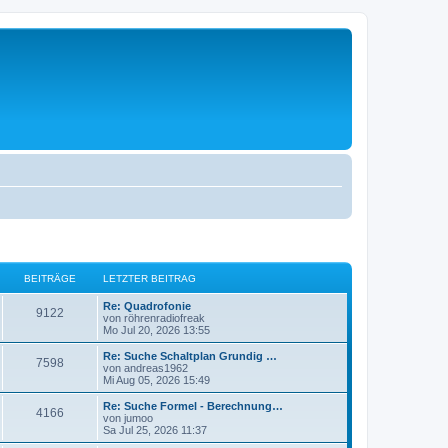
BEITRÄGE
LETZTER BEITRAG
L
Re: Quadrofonie
B
9122
e
von
röhrenradiofreak
t
Mo Jul 20, 2026 13:55
e
z
t
L
Re: Suche Schaltplan Grundig …
B
7598
i
e
e
von
andreas1962
r
t
Mi Aug 05, 2026 15:49
e
t
B
z
e
t
L
Re: Suche Formel - Berechnung…
B
4166
i
i
r
e
e
von
jumoo
t
r
t
Sa Jul 25, 2026 11:37
e
r
t
B
ä
z