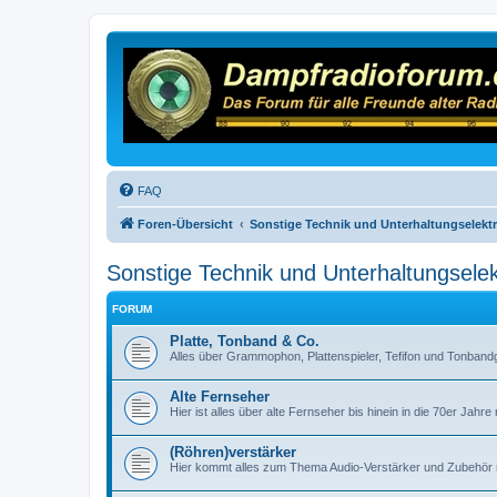
FAQ
Foren-Übersicht
Sonstige Technik und Unterhaltungselekt
Sonstige Technik und Unterhaltungselek
FORUM
Platte, Tonband & Co.
Alles über Grammophon, Plattenspieler, Tefifon und Tonbandg
Alte Fernseher
Hier ist alles über alte Fernseher bis hinein in die 70er Jahre r
(Röhren)verstärker
Hier kommt alles zum Thema Audio-Verstärker und Zubehör r