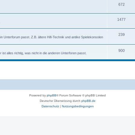
T
672
e
e
h
m
n
T
1477
e
e
k
h
m
n
T
239
e
e
ein Unterforum passt. Z.B. ältere Hifi-Technik und antike Spielekonsolen
h
m
n
e
T
900
e
ist alles richtig, was nicht in die anderen Unterforen passt.
m
h
n
e
e
n
m
e
n
Powered by
phpBB
® Forum Software © phpBB Limited
Deutsche Übersetzung durch
phpBB.de
Datenschutz
|
Nutzungsbedingungen