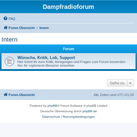
Dampfradioforum
FAQ
Foren-Übersicht
Intern
Intern
Forum
Wünsche, Kritik, Lob, Support
Hier könnt ihr eure Kritik, Anregungen und Fragen zum Forum loswerden.
Nur für registrierte Benutzer einsehbar.
Gehe zu
Foren-Übersicht
Alle Zeiten sind
UTC+01:00
Powered by
phpBB
® Forum Software © phpBB Limited
Deutsche Übersetzung durch
phpBB.de
Datenschutz
|
Nutzungsbedingungen