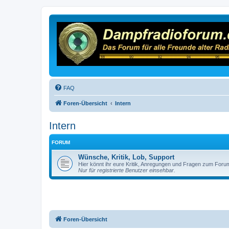
FAQ
Foren-Übersicht
Intern
Intern
FORUM
Wünsche, Kritik, Lob, Support
Hier könnt ihr eure Kritik, Anregungen und Fragen zum Foru
Nur für registrierte Benutzer einsehbar.
Foren-Übersicht