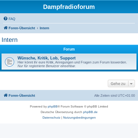
Dampfradioforum
FAQ
Foren-Übersicht
Intern
Intern
Forum
Wünsche, Kritik, Lob, Support
Hier könnt ihr eure Kritik, Anregungen und Fragen zum Forum loswerden.
Nur für registrierte Benutzer einsehbar.
Gehe zu
Foren-Übersicht
Alle Zeiten sind
UTC+01:00
Powered by
phpBB
® Forum Software © phpBB Limited
Deutsche Übersetzung durch
phpBB.de
Datenschutz
|
Nutzungsbedingungen