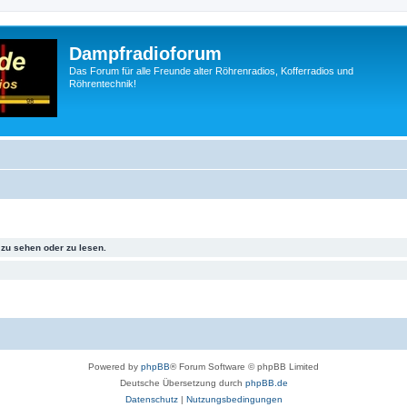
Dampfradioforum
Das Forum für alle Freunde alter Röhrenradios, Kofferradios und
Röhrentechnik!
zu sehen oder zu lesen.
Powered by
phpBB
® Forum Software © phpBB Limited
Deutsche Übersetzung durch
phpBB.de
Datenschutz
|
Nutzungsbedingungen