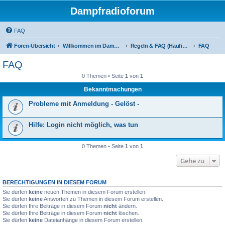
Dampfradioforum
FAQ
Foren-Übersicht
Willkommen im Dampfradioforum!
Regeln & FAQ (Häufig gestellte Fragen)
FAQ
FAQ
0 Themen • Seite
1
von
1
Bekanntmachungen
Probleme mit Anmeldung - Gelöst -
Hilfe: Login nicht möglich, was tun
0 Themen • Seite
1
von
1
Gehe zu
BERECHTIGUNGEN IN DIESEM FORUM
Sie dürfen
keine
neuen Themen in diesem Forum erstellen.
Sie dürfen
keine
Antworten zu Themen in diesem Forum erstellen.
Sie dürfen Ihre Beiträge in diesem Forum
nicht
ändern.
Sie dürfen Ihre Beiträge in diesem Forum
nicht
löschen.
Sie dürfen
keine
Dateianhänge in diesem Forum erstellen.