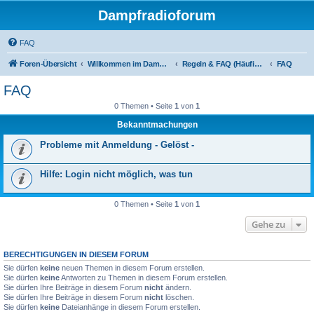
Dampfradioforum
FAQ
Foren-Übersicht
Willkommen im Dampfradioforum!
Regeln & FAQ (Häufig gestellte Fragen)
FAQ
FAQ
0 Themen • Seite
1
von
1
Bekanntmachungen
Probleme mit Anmeldung - Gelöst -
Hilfe: Login nicht möglich, was tun
0 Themen • Seite
1
von
1
Gehe zu
BERECHTIGUNGEN IN DIESEM FORUM
Sie dürfen
keine
neuen Themen in diesem Forum erstellen.
Sie dürfen
keine
Antworten zu Themen in diesem Forum erstellen.
Sie dürfen Ihre Beiträge in diesem Forum
nicht
ändern.
Sie dürfen Ihre Beiträge in diesem Forum
nicht
löschen.
Sie dürfen
keine
Dateianhänge in diesem Forum erstellen.