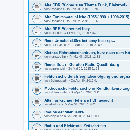
Alte DDR Bücher zum Thema Funk, Elektronik,
von
Ronaldo
»
Do Feb 04, 2016 13:28
Alte Funkamateur-Hefte (1955-1990 + 1998-201
von
Ronaldo
»
Do Feb 04, 2016 13:16
Alte RPB Bücher bei ibey
von
nflanders
»
Fr Apr 24, 2015 8:53
Neue Urlaubslektüre bei ebay besorgt...
von
radiobastler
»
Fr Jun 12, 2015 20:09
Kleines Röhrentaschenbuch, kurz nach dem Kr
von
tornadofilm
»
Fr Mai 08, 2015 12:31
Neues Buch - Gerufon-Radio Quedlinburg
von
pmeinhold
»
So Mai 03, 2015 11:29
Fehlersuche durch Signalverfolgung und Sign
von
Schraubstift
»
Do Apr 30, 2015 0:44
Methodische Fehlersuche in Rundfunkempfäng
von
Schraubstift
»
So Apr 12, 2015 3:11
Alte Funkschau Hefte als PDF gesucht
von
Anders
»
Di Mär 31, 2015 19:02
Radios der 50er Jahre
von
highscan
»
Sa Feb 01, 2014 13:09
Radio und Elektronik Zeitschriften
von
Christoph
»
Sa Jan 24, 2015 1:55