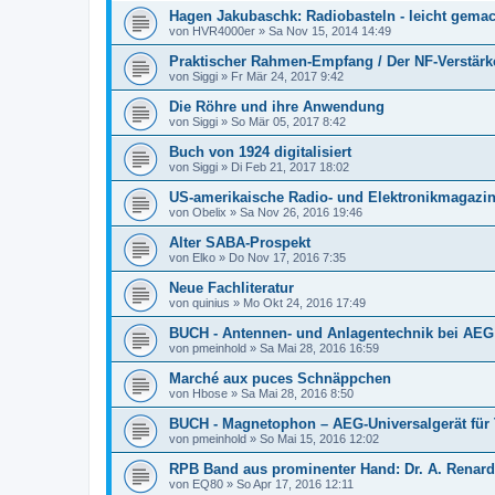
Hagen Jakubaschk: Radiobasteln - leicht gemac
von
HVR4000er
»
Sa Nov 15, 2014 14:49
Praktischer Rahmen-Empfang / Der NF-Verstärk
von
Siggi
»
Fr Mär 24, 2017 9:42
Die Röhre und ihre Anwendung
von
Siggi
»
So Mär 05, 2017 8:42
Buch von 1924 digitalisiert
von
Siggi
»
Di Feb 21, 2017 18:02
US-amerikaische Radio- und Elektronikmagazi
von
Obelix
»
Sa Nov 26, 2016 19:46
Alter SABA-Prospekt
von
Elko
»
Do Nov 17, 2016 7:35
Neue Fachliteratur
von
quinius
»
Mo Okt 24, 2016 17:49
BUCH - Antennen- und Anlagentechnik bei AEG
von
pmeinhold
»
Sa Mai 28, 2016 16:59
Marché aux puces Schnäppchen
von
Hbose
»
Sa Mai 28, 2016 8:50
BUCH - Magnetophon – AEG-Universalgerät fü
von
pmeinhold
»
So Mai 15, 2016 12:02
RPB Band aus prominenter Hand: Dr. A. Renar
von
EQ80
»
So Apr 17, 2016 12:11