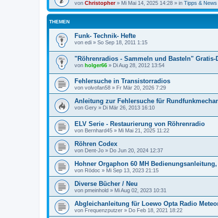
von
Christopher
»
Mi Mai 14, 2025 14:28
» in
Tipps & News
THEMEN
Funk- Technik- Hefte
von
edi
»
So Sep 18, 2011 1:15
"Röhrenradios - Sammeln und Basteln" Gratis
von
holger66
»
Di Aug 28, 2012 13:54
Fehlersuche in Transistorradios
von
volvofan58
»
Fr Mär 20, 2026 7:29
Anleitung zur Fehlersuche für Rundfunkmechan
von
Gery
»
Di Mär 26, 2013 16:10
ELV Serie - Restaurierung von Röhrenradio
von
Bernhard45
»
Mi Mai 21, 2025 11:22
Röhren Codex
von
Dent-Jo
»
Do Jun 20, 2024 12:37
Hohner Orgaphon 60 MH Bedienungsanleitung,
von
Rödoc
»
Mi Sep 13, 2023 21:15
Diverse Bücher / Neu
von
pmeinhold
»
Mi Aug 02, 2023 10:31
Abgleichanleitung für Loewo Opta Radio Mete
von
Frequenzputzer
»
Do Feb 18, 2021 18:22