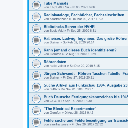
Tube Manuals
von
t0RpEd0
»
Sa Feb 06, 2021 6:06
Radiokataloge, Fachbücher, Fachzeitschriften
von
saarfranzose
»
Do Mär 02, 2017 11:23
Bibliotheks-Server der NVHR
von
Bosk Veld
»
Fr Sep 25, 2020 8:31
Ratheiser, Ludwig, Ingenieur, Das große Röhr
von
Steiner
»
So Feb 02, 2020 20:14
Kann jemand dieses Buch identifizieren?
von
Gerufon
»
So Aug 19, 2018 19:29
Röhrendaten
von
radio-volker
»
So Dez 29, 2019 8:15
Jürgen Schwandt - Röhren-Taschen-Tabelle- Fra
von
Steiner
»
Fr Dez 27, 2019 20:21
Suche Artikel aus Funkschau 1984, Ausgabe 23,
von
ralf02
»
Do Nov 01, 2018 20:27
Buch Deutsche Fertigungskennzeichen bis 194
von
GGG
»
Fr Sep 14, 2018 13:30
"The Electrical Experimenter"
von
Gerufon
»
Di Aug 28, 2018 9:42
Fehlersuche und Fehlerbeseitigung an Transis
von
saarfranzose
»
Fr Dez 29, 2017 22:32