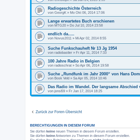
Radiogeschichte Österreich
von
GeorgK
»
Mo Okt 06, 2014 17:06
Lange erwartetes Buch erschienen
von
MTG20
»
Do Jul 10, 2014 23:58
endlich da.....
von
Novus2011
»
Mi Apr 02, 2014 8:55
Suche Funkschauheft Nr 13 Jg 1954
von
radiobastler
»
Fr Apr 11, 2014 7:33
100 Jahre Radio in Belgien
von
radioschrat
»
So Apr 06, 2014 19:58
Suche „Rundfunk im Jahr 2000“ von Hans Dom
von
Bosk Veld
»
Sa Apr 05, 2014 10:46
Das Radio im Wandel. Der langsame Abschied
von
jonsi59
»
Fr Jan 17, 2014 18:25
Zurück zur Foren-Übersicht
BERECHTIGUNGEN IN DIESEM FORUM
Sie dürfen
keine
neuen Themen in diesem Forum erstellen.
Sie dürfen
keine
Antworten zu Themen in diesem Forum erstellen.