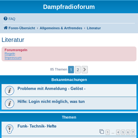
Dampfradioforum
FAQ
Foren-Übersicht
Allgemeines & Artfremdes
Literatur
Literatur
Forumsregeln
Regeln
Impressum
1
2
Nächste
85 Themen
Bekanntmachungen
Probleme mit Anmeldung - Gelöst -
Hilfe: Login nicht möglich, was tun
Themen
Funk- Technik- Hefte
1
4
5
6
7
…