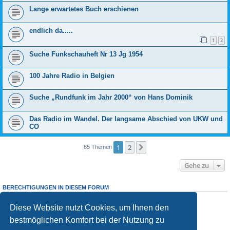
Lange erwartetes Buch erschienen
endlich da.....
1
2
Suche Funkschauheft Nr 13 Jg 1954
100 Jahre Radio in Belgien
Suche „Rundfunk im Jahr 2000“ von Hans Dominik
Das Radio im Wandel. Der langsame Abschied von UKW und
CO
1
2
Nächste
85 Themen
Gehe zu
BERECHTIGUNGEN IN DIESEM FORUM
Sie dürfen
keine
neuen Themen in diesem Forum erstellen.
Sie dürfen
keine
Antworten zu Themen in diesem Forum erstellen.
Diese Website nutzt Cookies, um Ihnen den
Sie dürfen Ihre Beiträge in diesem Forum
nicht
ändern.
bestmöglichen Komfort bei der Nutzung zu
Sie dürfen Ihre Beiträge in diesem Forum
nicht
löschen.
Sie dürfen
keine
Dateianhänge in diesem Forum erstellen.