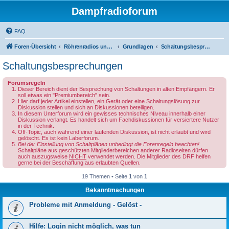
Dampfradioforum
FAQ
Foren-Übersicht
Röhrenradios und andere Dampfradios
Grundlagen
Schaltungsbesprechungen
Schaltungsbesprechungen
Forumsregeln
Dieser Bereich dient der Besprechung von Schaltungen in alten Empfängern. Er
soll etwas ein "Premiumbereich" sein.
Hier darf jeder Artikel einstellen, ein Gerät oder eine Schaltungslösung zur
Diskussion stellen und sich an Diskussionen beteiligen.
In diesem Unterforum wird ein gewisses technisches Niveau innerhalb einer
Diskussion verlangt. Es handelt sich um Fachdiskussionen für versiertere Nutzer
in der Technik.
Off-Topic, auch während einer laufenden Diskussion, ist nicht erlaubt und wird
gelöscht. Es ist kein Laberforum.
Bei der Einstellung von Schaltplänen unbedingt die Forenregeln beachten!
Schaltpläne aus geschützten Mitgliederbereichen anderer Radioseiten dürfen
auch auszugsweise
NICHT
verwendet werden. Die Mitglieder des DRF helfen
gerne bei der Beschaffung aus erlaubten Quellen.
19 Themen • Seite
1
von
1
Bekanntmachungen
Probleme mit Anmeldung - Gelöst -
Hilfe: Login nicht möglich, was tun