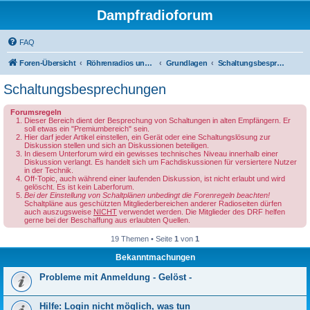
Dampfradioforum
FAQ
Foren-Übersicht
Röhrenradios und andere Dampfradios
Grundlagen
Schaltungsbesprechungen
Schaltungsbesprechungen
Forumsregeln
Dieser Bereich dient der Besprechung von Schaltungen in alten Empfängern. Er
soll etwas ein "Premiumbereich" sein.
Hier darf jeder Artikel einstellen, ein Gerät oder eine Schaltungslösung zur
Diskussion stellen und sich an Diskussionen beteiligen.
In diesem Unterforum wird ein gewisses technisches Niveau innerhalb einer
Diskussion verlangt. Es handelt sich um Fachdiskussionen für versiertere Nutzer
in der Technik.
Off-Topic, auch während einer laufenden Diskussion, ist nicht erlaubt und wird
gelöscht. Es ist kein Laberforum.
Bei der Einstellung von Schaltplänen unbedingt die Forenregeln beachten!
Schaltpläne aus geschützten Mitgliederbereichen anderer Radioseiten dürfen
auch auszugsweise
NICHT
verwendet werden. Die Mitglieder des DRF helfen
gerne bei der Beschaffung aus erlaubten Quellen.
19 Themen • Seite
1
von
1
Bekanntmachungen
Probleme mit Anmeldung - Gelöst -
Hilfe: Login nicht möglich, was tun