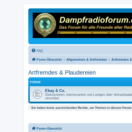
FAQ
Foren-Übersicht
Allgemeines & Artfremdes
Artfremdes &
Artfremdes & Plaudereien
FORUM
Ebay & Co.
Diskussionen, Interessantes und Lustiges über Verkaufspla
einsehbar.
Sie haben keine ausreichenden Rechte, um Themen in diesem Forum 
Foren-Übersicht