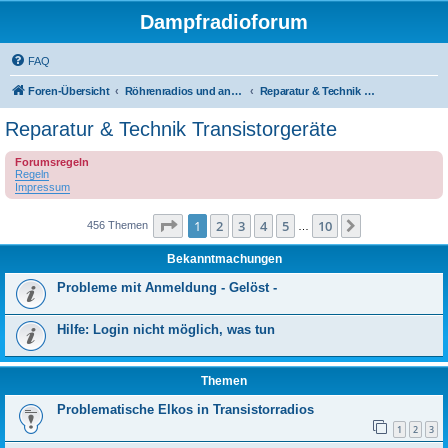
Dampfradioforum
FAQ
Foren-Übersicht
Röhrenradios und andere Dampfradios
Reparatur & Technik Transistorgeräte
Reparatur & Technik Transistorgeräte
Forumsregeln
Regeln
Impressum
Seite
1
von
10
1
2
3
4
5
10
Nächste
456 Themen
…
Bekanntmachungen
Probleme mit Anmeldung - Gelöst -
Hilfe: Login nicht möglich, was tun
Themen
Problematische Elkos in Transistorradios
1
2
3