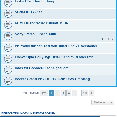
Frako Elko Beschriftung
Suche IC TA7373
KEMO Klangregler Bausatz B134
Sony Stereo Tuner ST-80F
1
2
Prüfradio für den Test von Tuner und ZF Verstärker
Loewe Opta Dolly Typ 10914 Schaltbild oder Info
Infos zu Decoder-Platine gesucht
Becker Grand Prix BE1330 kein UKW Empfang
Seite
1
von
10
1
2
3
4
5
10
Nächste
456 Themen
…
Gehe zu
BERECHTIGUNGEN IN DIESEM FORUM