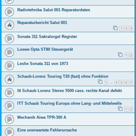
Radiotehnika Salut 001 Reparaturdaten
Reparaturbericht Salut 001
1
2
3
Sonata 311 Sakralorgel Register
Loewe Opta ST80 Steuergerät
1
2
Leslie Sonata 311 von 1973
Schaub-Lorenz Touring T20 (fast) ohne Funktion
1
4
5
6
7
…
Itt Schaub Lorenz Stereo 5500 cass. rechte Kanal defekt
ITT Schaub Touring Europa ohne Lang- und Mittelwelle
1
2
Mechanik Aiwa TPR-300 A
Eine unerwartete Fehlerursache