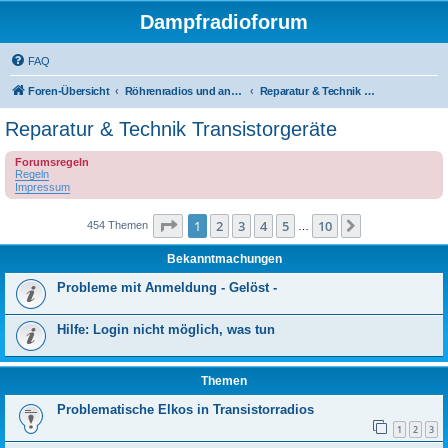
Dampfradioforum
FAQ
Foren-Übersicht
Röhrenradios und andere Dampfradios
Reparatur & Technik Transistorgeräte
Reparatur & Technik Transistorgeräte
Forumsregeln
Regeln
Impressum
Seite
1
von
10
1
2
3
4
5
10
Nächste
454 Themen
…
Bekanntmachungen
Probleme mit Anmeldung - Gelöst -
Hilfe: Login nicht möglich, was tun
Themen
Problematische Elkos in Transistorradios
1
2
3