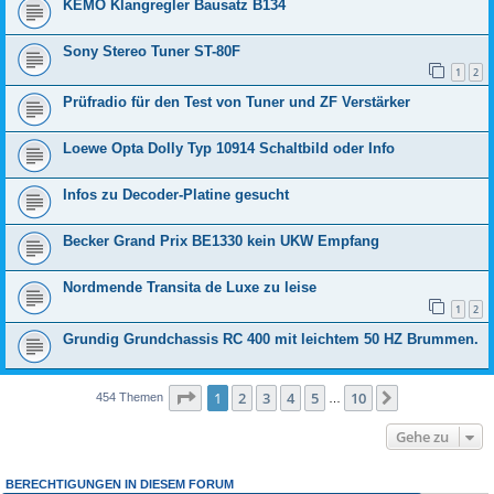
KEMO Klangregler Bausatz B134
Sony Stereo Tuner ST-80F
1
2
Prüfradio für den Test von Tuner und ZF Verstärker
Loewe Opta Dolly Typ 10914 Schaltbild oder Info
Infos zu Decoder-Platine gesucht
Becker Grand Prix BE1330 kein UKW Empfang
Nordmende Transita de Luxe zu leise
1
2
Grundig Grundchassis RC 400 mit leichtem 50 HZ Brummen.
Seite
1
von
10
1
2
3
4
5
10
Nächste
454 Themen
…
Gehe zu
BERECHTIGUNGEN IN DIESEM FORUM