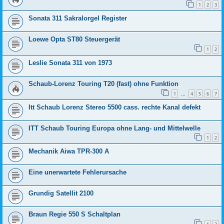
1
2
3
Sonata 311 Sakralorgel Register
Loewe Opta ST80 Steuergerät
1
2
Leslie Sonata 311 von 1973
Schaub-Lorenz Touring T20 (fast) ohne Funktion
1
4
5
6
7
…
Itt Schaub Lorenz Stereo 5500 cass. rechte Kanal defekt
ITT Schaub Touring Europa ohne Lang- und Mittelwelle
1
2
Mechanik Aiwa TPR-300 A
Eine unerwartete Fehlerursache
Grundig Satellit 2100
Braun Regie 550 S Schaltplan