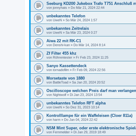
Seeburg KD200 Jukebox Trafo T751 Anschluß mi
von
jonnyhats
»
Do Mär 21, 2024 22:44
unbekanntes Telefon
von
UweN
»
So Mär 24, 2024 1:57
unbekanntes Zeitrelais
von
UweN
»
Sa Mär 23, 2024 0:27
Aiwa 22 mit RK-C1
von
Denshi-kan
»
Do Mär 14, 2024 8:14
Zf Filter 455 khz
von
Röhrentester
»
Fr Feb 23, 2024 11:25
Sanyo Kassettendeck
von
tornadofilm
»
Fr Feb 09, 2024 22:56
Morsetaste von 1880
von
BattleToad
»
Sa Jan 20, 2024 20:52
Oscilloscope welchen Preis darf man verlange
von
Nightwolf
»
Di Jan 23, 2024 13:54
unbekanntes Telefon RFT alpha
von
UweN
»
So Dez 31, 2023 10:14
Kontrolllampe für ein Waffeleisen (Cloer 811a)
von
harm
»
Do Jan 04, 2024 22:42
NSM Mint Super, oder erste elektronische Spie
von
Fernmelder
»
Di Jan 29, 2019 18:49