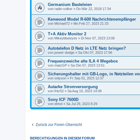
Germanium Basteleien
von
radio-volker
»
Do Mär 22, 2018 17:34
Kenwood Model R-600 Nachrichtenempfänger
von
Michael72
»
Mo Feb 27, 2023 21:33
T+A Aktiv Monitor 2
von
Mikeyblueeyes
»
Di Nov 07, 2023 13:06
Autotelefon D Netz in LTE Netz bringen?
von
power-dodge
»
Sa Okt 07, 2023 17:06
Frequenzweiche alte ILA 4 Wegebox
von
matzGP
»
Sa Okt 07, 2023 13:51
Sicherungshalter mit GB-Logo, in Netzteilen 
von
onlyson
»
Fr Sep 01, 2023 12:37
Autarke Stromversorgung
von
fritz52
»
Sa Aug 19, 2023 14:08
Sony ICF 7600D
von
elmot
»
Sa Jul 29, 2023 8:29
Zurück zur Foren-Übersicht
BERECHTIGUNGEN IN DIESEM FORUM