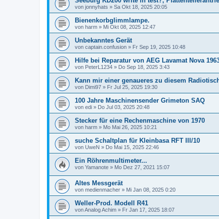
Seeburg KD200 write in test?, Plattentellerantri
von
jonnyhats
»
Sa Okt 18, 2025 20:05
Bienenkorbglimmlampe.
von
harm
»
Mi Okt 08, 2025 12:47
Unbekanntes Gerät
von
captain.confusion
»
Fr Sep 19, 2025 10:48
Hilfe bei Reparatur von AEG Lavamat Nova 196
von
PeterL1234
»
Do Sep 18, 2025 3:43
Kann mir einer genaueres zu diesem Radiotisc
von
Dimi97
»
Fr Jul 25, 2025 19:30
100 Jahre Maschinensender Grimeton SAQ
von
edi
»
Do Jul 03, 2025 20:48
Stecker für eine Rechenmaschine von 1970
von
harm
»
Mo Mai 26, 2025 10:21
suche Schaltplan für Kleinbasa RFT III/10
von
UweN
»
Do Mai 15, 2025 22:46
Ein Röhrenmultimeter...
von
Yamanote
»
Mo Dez 27, 2021 15:07
Altes Messgerät
von
medienmacher
»
Mi Jan 08, 2025 0:20
Weller-Prod. Modell R41
von
Analog Achim
»
Fr Jan 17, 2025 18:07