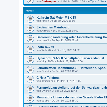
von
Christopher
»
Mi Mai 14, 2025 14:28
» in
Tipps & News
THEMEN
Kathrein Sat Meter MSK 15
von
röhri
»
Do Jul 30, 2026 15:02
Exotisches Mainboard
von
AlfredG
»
Di Jan 20, 2026 18:00
Bedienungsanleitung oder Tastenbedeutung Da
von
UweN
»
So Sep 21, 2025 21:46
Icom IC-735
von
Welle26
»
Mi Dez 10, 2025 14:32
Dynacord PAA560 Schaltplan/ Service Manual
von
Vinyl 1960
»
So Mär 22, 2026 16:56
Labornetzteil "Kombiblock": Hersteller & Spec.
von
Grieht
»
Do Feb 26, 2026 12:45
C-Netz Telefone
von
Tefinutzer
»
Do Dez 11, 2025 9:05
Fernmeldeausstellung bei der Schwarzbachba
von
UweN
»
Di Sep 02, 2025 11:42
Misuratore Universale nero der Scuola Radio El
von
strabo
»
Do Okt 30, 2025 15:30