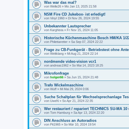
Was war das mal?
von
Welle26
»
Mo Jan 13, 2025 21:58
NSM Fire CD Jukebox- ist erledigt!
von
Vinyl 1960
»
Di Nov 26, 2024 19:55
Unbekannter Lautsprecher
von
Karghista
»
Fr Nov 15, 2024 11:05
Historische Küchenmaschine Bosch HM/KA 1/2
von
Philettaretter
»
Sa Sep 07, 2024 22:22
Frage zu CB-Funkgerät - Betriebstest ohne Ant
von
Weltklang
»
Mi Aug 21, 2024 22:14
nordmende video-vision vcr1
von
andreas1962
»
So Mai 14, 2023 18:25
Mikrofonfrage
von
holger66
»
Sa Jun 15, 2024 21:48
Trafo Wickelmaschine
von
Wuff
»
Mi Mai 29, 2024 0:06
Suche Schaltplan für Wechselsprechanlage Tesl
von
UweN
»
So Apr 21, 2024 22:35
Wer restauriert / repariert TECHNICS SU-MA 10
von
Tom Hamburg
»
Sa Apr 13, 2024 22:20
DIN Anschluss an Autoradios
von
Pit1965
»
So Mär 10, 2024 19:54