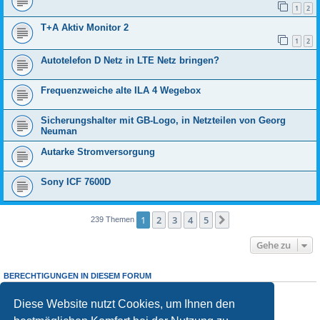
1
2
T+A Aktiv Monitor 2
1
2
Autotelefon D Netz in LTE Netz bringen?
Frequenzweiche alte ILA 4 Wegebox
Sicherungshalter mit GB-Logo, in Netzteilen von Georg
Neuman
Autarke Stromversorgung
Sony ICF 7600D
1
2
3
4
5
Nächste
239 Themen
Gehe zu
BERECHTIGUNGEN IN DIESEM FORUM
Sie dürfen
keine
neuen Themen in diesem Forum erstellen.
Sie
dürfen
Antworten zu Themen in diesem Forum erstellen.
Diese Website nutzt Cookies, um Ihnen den
Sie dürfen Ihre Beiträge in diesem Forum
nicht
ändern.
Sie dürfen Ihre Beiträge in diesem Forum
nicht
löschen.