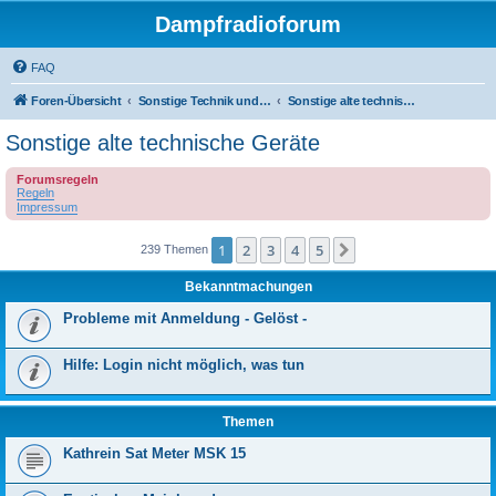
Dampfradioforum
FAQ
Foren-Übersicht
Sonstige Technik und Unterhaltungselektronik
Sonstige alte technische Geräte
Sonstige alte technische Geräte
Forumsregeln
Regeln
Impressum
1
2
3
4
5
Nächste
239 Themen
Bekanntmachungen
Probleme mit Anmeldung - Gelöst -
Hilfe: Login nicht möglich, was tun
Themen
Kathrein Sat Meter MSK 15