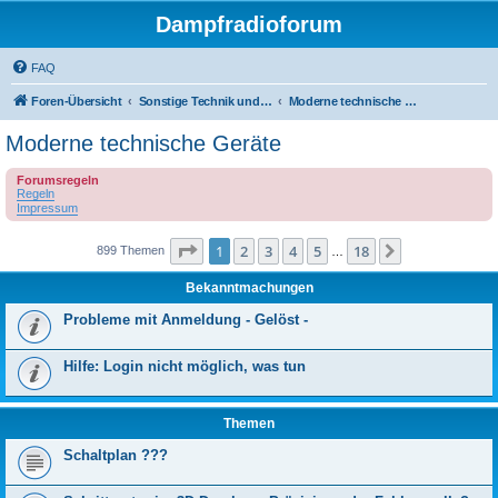
Dampfradioforum
FAQ
Foren-Übersicht
Sonstige Technik und Unterhaltungselektronik
Moderne technische Geräte
Moderne technische Geräte
Forumsregeln
Regeln
Impressum
Seite
1
von
18
1
2
3
4
5
18
Nächste
899 Themen
…
Bekanntmachungen
Probleme mit Anmeldung - Gelöst -
Hilfe: Login nicht möglich, was tun
Themen
Schaltplan ???