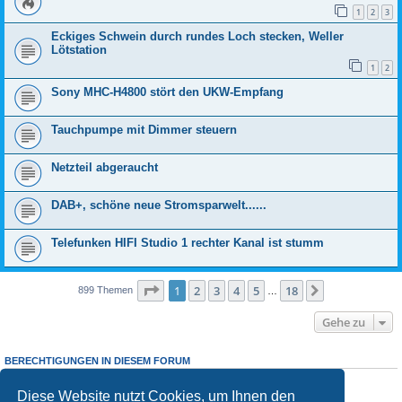
1
2
3
Eckiges Schwein durch rundes Loch stecken, Weller
Lötstation
1
2
Sony MHC-H4800 stört den UKW-Empfang
Tauchpumpe mit Dimmer steuern
Netzteil abgeraucht
DAB+, schöne neue Stromsparwelt......
Telefunken HIFI Studio 1 rechter Kanal ist stumm
Seite
1
von
18
1
2
3
4
5
18
Nächste
899 Themen
…
Gehe zu
BERECHTIGUNGEN IN DIESEM FORUM
Sie dürfen
keine
neuen Themen in diesem Forum erstellen.
Sie
dürfen
Antworten zu Themen in diesem Forum erstellen.
Diese Website nutzt Cookies, um Ihnen den