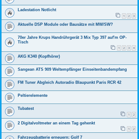
Ladestation Notlicht
1
2
3
Aktuelle DSP Module oder Bausätze mit MW/SW?
70er Jahre Krups Handrührgerät 3 Mix Typ 397 auf'm OP-
Tisch
1
2
3
4
AKG K340 (Kopfhörer)
Sangean ATS 909 Weltempfänger Einseitenbandempfang
FM Tuner Abgleich Autoradio Blaupunkt Paris RCR 42
Peltierelemente
Tubatest
1
2
2 Digitalvoltmeter an einem Tag gehenkt
1
2
Fahrzeugbatterie erneuern: Golf 7