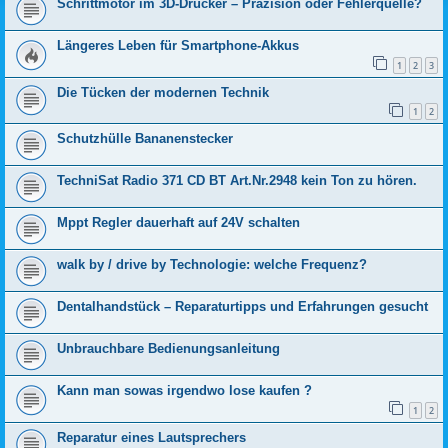
Schritt­motor im 3D-Drucker – Präzision oder Fehlerquelle?
Längeres Leben für Smartphone-Akkus
1
2
3
Die Tücken der modernen Technik
1
2
Schutzhülle Bananenstecker
TechniSat Radio 371 CD BT Art.Nr.2948 kein Ton zu hören.
Mppt Regler dauerhaft auf 24V schalten
walk by / drive by Technologie: welche Frequenz?
Dentalhandstück – Reparaturtipps und Erfahrungen gesucht
Unbrauchbare Bedienungsanleitung
Kann man sowas irgendwo lose kaufen ?
1
2
Reparatur eines Lautsprechers