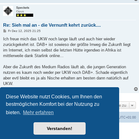
Speckels
Opus
Re: Sieh mal an - die Vernunft kehrt zurück....
B
Fr Dez 12, 2025 21:25
e
i
Ich freue mich das UKW noch lange läuft und auch hier wieder
t
zurückgekehrt ist. DAB+ ist sowieso der größte Irrweg die Zukunft liegt
r
a
im Internet, ich mein selbst die letzten Hütte irgendwo in Afrika ist
g
mittlerweile dank Starlink online...
Aber die Zukunft des Medium Radios läuft ab, die jungen Generation
nutzen es kaum noch weder per UKW noch DAB+. Schade eigentlich
aber evtl bleibt es ja als Nische erhalten am besten dann natürlich auf
UKW.
Diese Website nutzt Cookies, um Ihnen den
2 Beiträge • Seite
1
von
1
bestmöglichen Komfort bei der Nutzung zu
Gehe zu
bieten.
Mehr erfahren
Foren-Übersicht
Alle Zeiten sind
UTC+01:00
Verstanden!
Powered by
phpBB
® Forum Software © phpBB Limited
Deutsche Übersetzung durch
phpBB.de