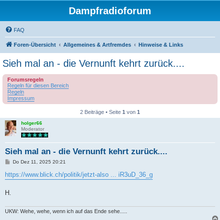
Dampfradioforum
FAQ
Foren-Übersicht
Allgemeines & Artfremdes
Hinweise & Links
Sieh mal an - die Vernunft kehrt zurück....
Forumsregeln
Regeln für diesen Bereich
Regeln
Impressum
2 Beiträge • Seite
1
von
1
holger66
Moderator
Sieh mal an - die Vernunft kehrt zurück....
B
Do Dez 11, 2025 20:21
e
i
https://www.blick.ch/politik/jetzt-also ... iR3uD_36_g
t
r
a
H.
g
UKW: Wehe, wehe, wenn ich auf das Ende sehe.....