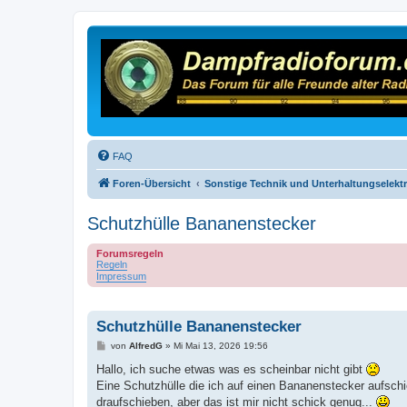
FAQ
Foren-Übersicht
Sonstige Technik und Unterhaltungselekt
Schutzhülle Bananenstecker
Forumsregeln
Regeln
Impressum
Schutzhülle Bananenstecker
B
von
AlfredG
»
Mi Mai 13, 2026 19:56
e
i
Hallo, ich suche etwas was es scheinbar nicht gibt
t
Eine Schutzhülle die ich auf einen Bananenstecker aufsch
r
a
draufschieben, aber das ist mir nicht schick genug...