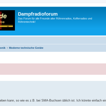
Dampfradioforum
Das Forum für alle Freunde alter Röhrenradios, Kofferradios und
Röhrentechnik!
ronik
Moderne technische Geräte
ieben kann, so wie es z.B. bei SMA-Buchsen üblich ist. Ich könnte einfach 