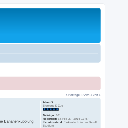
4 Beiträge • Seite
1
von
1
AlfredG
Siemens D-Zug
Beiträge:
861
Registriert:
Sa Feb 27, 2016 13:57
eine Bananenkupplung
Kenntnisstand:
Elektrotechnischer Beruf/
Studium