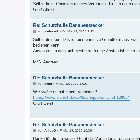
g
Selbst beim Chinesen meines Vertrauens bin ich noch nicht 
Gruß Alfred
Re: Schutzhülle Bananenstecker
B
von
andreas6
»
Do Mai 14, 2026 8:32
e
i
Selber drucken! Das ist eine primitive Grundform aus zwei 
t
bedienen kann.
r
a
Ansonsten lassen sich bestimmt fertige Abstandshülsen fü
g
MfG. Andreas
Re: Schutzhülle Bananenstecker
B
von
yehti
»
Fr Mai 15, 2026 15:55
e
i
Wie vwäre es mit einem Verbinder?
t
https://www.reichelt.de/de/de/shop/prod ... rot-128884
r
a
Gruß Gerrit
g
Re: Schutzhülle Bananenstecker
B
von
AlfredG
»
Fr Mai 15, 2026 16:36
e
i
Danke für die Hinweise, Gerrit der Verbinder ist genau richt