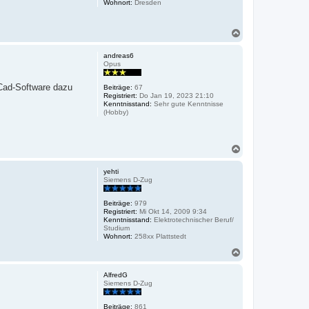
Wohnort:
Dresden
N
a
c
andreas6
h
Opus
o
b
e Cad-Software dazu
Beiträge:
67
e
Registriert:
Do Jan 19, 2023 21:10
n
Kenntnisstand:
Sehr gute Kenntnisse
(Hobby)
N
a
c
yehti
h
Siemens D-Zug
o
b
Beiträge:
979
e
Registriert:
Mi Okt 14, 2009 9:34
n
Kenntnisstand:
Elektrotechnischer Beruf/
Studium
Wohnort:
258xx Plattstedt
N
a
c
AlfredG
h
Siemens D-Zug
o
b
Beiträge:
861