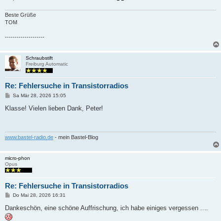
a
g
Beste Grüße
TOM
--------------------
Schraubstift
Freiburg Automatic
Re: Fehlersuche in Transistorradios
B
Sa Mär 28, 2026 15:05
e
i
Klasse! Vielen lieben Dank, Peter!
t
r
a
g
www.bastel-radio.de
- mein Bastel-Blog
micro-phon
Opus
Re: Fehlersuche in Transistorradios
B
Do Mai 28, 2026 16:31
e
i
Dankeschön, eine schöne Auffrischung, ich habe einiges vergessen ....
t
r