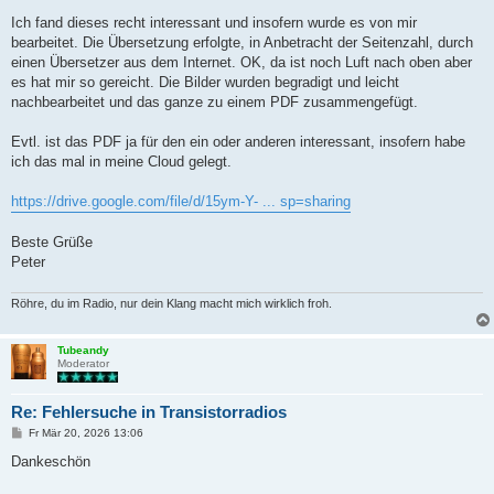
Ich fand dieses recht interessant und insofern wurde es von mir
bearbeitet. Die Übersetzung erfolgte, in Anbetracht der Seitenzahl, durch
einen Übersetzer aus dem Internet. OK, da ist noch Luft nach oben aber
es hat mir so gereicht. Die Bilder wurden begradigt und leicht
nachbearbeitet und das ganze zu einem PDF zusammengefügt.
Evtl. ist das PDF ja für den ein oder anderen interessant, insofern habe
ich das mal in meine Cloud gelegt.
https://drive.google.com/file/d/15ym-Y- ... sp=sharing
Beste Grüße
Peter
Röhre, du im Radio, nur dein Klang macht mich wirklich froh.
Tubeandy
Moderator
Re: Fehlersuche in Transistorradios
B
Fr Mär 20, 2026 13:06
e
i
Dankeschön
t
r