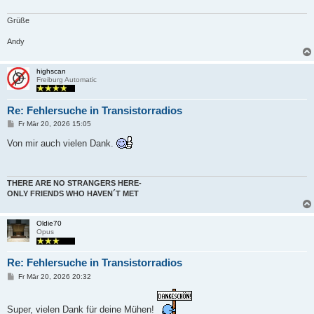
a
g
Grüße
Andy
highscan
Freiburg Automatic
Re: Fehlersuche in Transistorradios
B
Fr Mär 20, 2026 15:05
e
i
Von mir auch vielen Dank.
t
r
a
g
THERE ARE NO STRANGERS HERE-
ONLY FRIENDS WHO HAVEN´T MET
Oldie70
Opus
Re: Fehlersuche in Transistorradios
B
Fr Mär 20, 2026 20:32
e
i
t
Super, vielen Dank für deine Mühen!
r