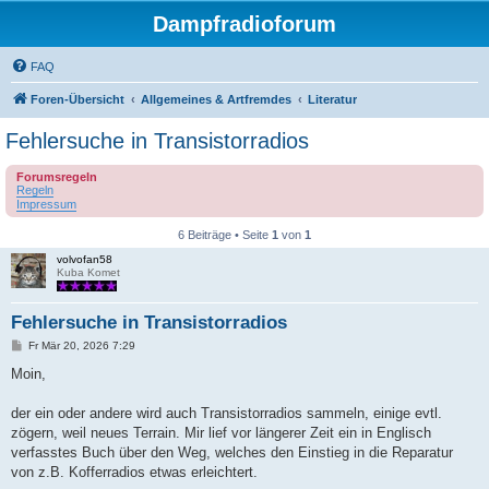
Dampfradioforum
FAQ
Foren-Übersicht
Allgemeines & Artfremdes
Literatur
Fehlersuche in Transistorradios
Forumsregeln
Regeln
Impressum
6 Beiträge • Seite
1
von
1
volvofan58
Kuba Komet
Fehlersuche in Transistorradios
B
Fr Mär 20, 2026 7:29
e
i
Moin,
t
r
a
der ein oder andere wird auch Transistorradios sammeln, einige evtl.
g
zögern, weil neues Terrain. Mir lief vor längerer Zeit ein in Englisch
verfasstes Buch über den Weg, welches den Einstieg in die Reparatur
von z.B. Kofferradios etwas erleichtert.