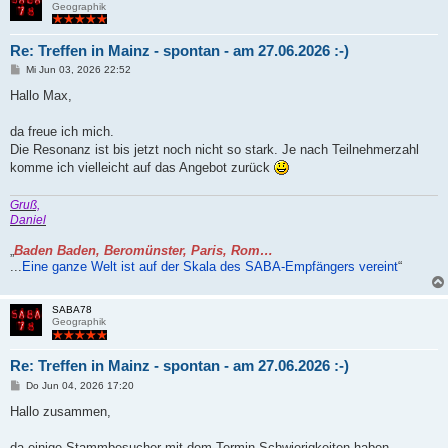
Geographik
Re: Treffen in Mainz - spontan - am 27.06.2026 :-)
B
Mi Jun 03, 2026 22:52
e
i
Hallo Max,
t
r
a
da freue ich mich.
g
Die Resonanz ist bis jetzt noch nicht so stark. Je nach Teilnehmerzahl
komme ich vielleicht auf das Angebot zurück
Gruß,
Daniel
„
Baden Baden, Beromünster, Paris, Rom…
...
Eine ganze Welt ist auf der Skala des SABA-Empfängers vereint
“
SABA78
Geographik
Re: Treffen in Mainz - spontan - am 27.06.2026 :-)
B
Do Jun 04, 2026 17:20
e
i
Hallo zusammen,
t
r
a
da einige Stammbesucher mit dem Termin Schwierigkeiten haben,