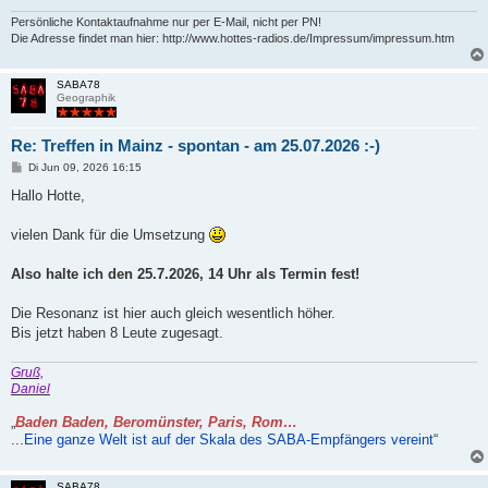
Persönliche Kontaktaufnahme nur per E-Mail, nicht per PN!
Die Adresse findet man hier: http://www.hottes-radios.de/Impressum/impressum.htm
SABA78
Geographik
Re: Treffen in Mainz - spontan - am 25.07.2026 :-)
B
Di Jun 09, 2026 16:15
e
i
Hallo Hotte,
t
r
a
vielen Dank für die Umsetzung
g
Also halte ich den 25.7.2026, 14 Uhr als Termin fest!
Die Resonanz ist hier auch gleich wesentlich höher.
Bis jetzt haben 8 Leute zugesagt.
Gruß,
Daniel
„
Baden Baden, Beromünster, Paris, Rom…
...
Eine ganze Welt ist auf der Skala des SABA-Empfängers vereint
“
SABA78