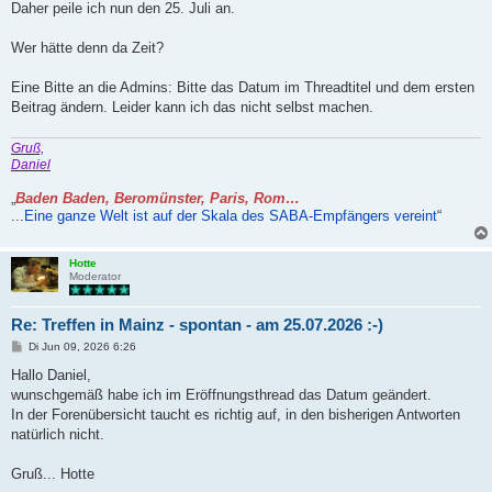
Daher peile ich nun den 25. Juli an.
Wer hätte denn da Zeit?
Eine Bitte an die Admins: Bitte das Datum im Threadtitel und dem ersten
Beitrag ändern. Leider kann ich das nicht selbst machen.
Gruß,
Daniel
„
Baden Baden, Beromünster, Paris, Rom…
...
Eine ganze Welt ist auf der Skala des SABA-Empfängers vereint
“
Hotte
Moderator
Re: Treffen in Mainz - spontan - am 25.07.2026 :-)
B
Di Jun 09, 2026 6:26
e
i
Hallo Daniel,
t
wunschgemäß habe ich im Eröffnungsthread das Datum geändert.
r
a
In der Forenübersicht taucht es richtig auf, in den bisherigen Antworten
g
natürlich nicht.
Gruß... Hotte