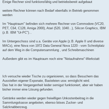
Einige Rechner sind funktionsfähig und betriebsbereit aufgebaut
weitere Rechner können nach Bedarf ebenfalls in Betrieb genommen
werden
Im "Hauptraum" befinden sich mehrere Rechner von Commodore (VC20,
PET, C64, C128, Amiga 2000), Atari (520, 1040...), Silicon Graphics, IBM
(z.B. IBM "Ur-PC")...
Im Untergeschoss sind u.a. Geräte von Apple (z.B. Apple II und diverse
MACs), eine Nova von 1972 Data General Nova 1220 - vom Schrottplatz
auf dem Weg in die Computersammlung , und Schreibmaschinen
Außerdem gibt es im Hauptraum noch eine "Notaufnahme"-Werkstatt
Ich versuche wieder Tische zu organisieren, so dass Besuchern das
Ausstellen eigener Exponate, Basteleien usw. ermöglicht wird.
Das hat in der Vergangenheit leider semigut funktioniert, aber wir haben
bisher immer eine Lösung gefunden.
Getränke werden wieder gegen freiwilligen Unkostenbeitrag in die
Sammlungskasse angeboten, ebenso böses Zucker- und
Salzknabberzeug.