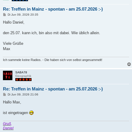
Re: Treffen in Mainz - spontan - am 25.07.2026 :-)
B
Di Jun 09, 2026 20:35
e
i
Hallo Daniel,
t
r
a
den 25.07. kann ich, bin also mit dabei. Wie üblich allein.
g
Viele Grüße
Max
Ich sammele keine Radios. - Die haben sich von selbst angesammelt!
SABA78
Geographik
Re: Treffen in Mainz - spontan - am 25.07.2026 :-)
B
Di Jun 09, 2026 21:06
e
i
Hallo Max,
t
r
a
ist eingetragen
g
Gruß,
Daniel