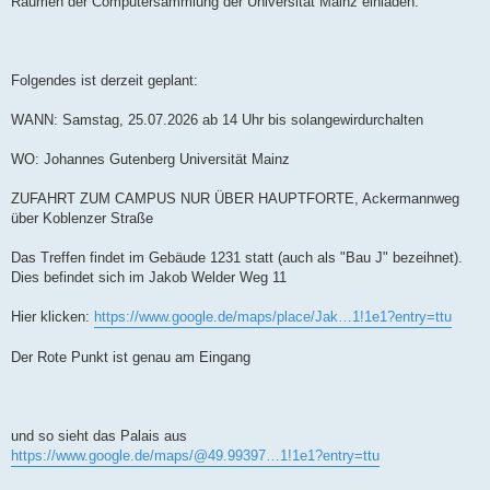
Räumen der Computersammlung der Universität Mainz einladen.
Folgendes ist derzeit geplant:
WANN: Samstag, 25.07.2026 ab 14 Uhr bis solangewirdurchalten
WO: Johannes Gutenberg Universität Mainz
ZUFAHRT ZUM CAMPUS NUR ÜBER HAUPTFORTE, Ackermannweg
über Koblenzer Straße
Das Treffen findet im Gebäude 1231 statt (auch als "Bau J" bezeihnet).
Dies befindet sich im Jakob Welder Weg 11
Hier klicken:
https://www.google.de/maps/place/Jak…1!1e1?entry=ttu
Der Rote Punkt ist genau am Eingang
und so sieht das Palais aus
https://www.google.de/maps/@49.99397…1!1e1?entry=ttu