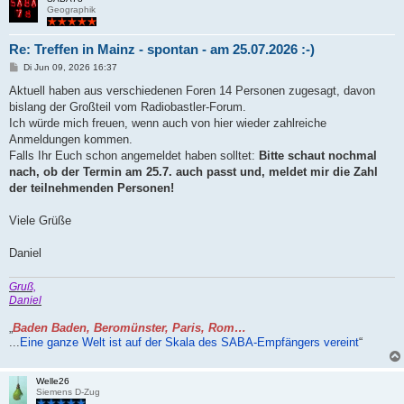
Geographik
Re: Treffen in Mainz - spontan - am 25.07.2026 :-)
B
Di Jun 09, 2026 16:37
e
i
Aktuell haben aus verschiedenen Foren 14 Personen zugesagt, davon
t
bislang der Großteil vom Radiobastler-Forum.
r
a
Ich würde mich freuen, wenn auch von hier wieder zahlreiche
g
Anmeldungen kommen.
Falls Ihr Euch schon angemeldet haben solltet:
Bitte schaut nochmal
nach, ob der Termin am 25.7. auch passt und, meldet mir die Zahl
der teilnehmenden Personen!
Viele Grüße
Daniel
Gruß,
Daniel
„
Baden Baden, Beromünster, Paris, Rom…
...
Eine ganze Welt ist auf der Skala des SABA-Empfängers vereint
“
Welle26
Siemens D-Zug