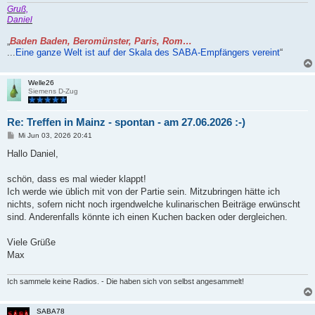
Gruß,
Daniel
„
Baden Baden, Beromünster, Paris, Rom…
...
Eine ganze Welt ist auf der Skala des SABA-Empfängers vereint
“
Welle26
Siemens D-Zug
Re: Treffen in Mainz - spontan - am 27.06.2026 :-)
B
Mi Jun 03, 2026 20:41
e
i
Hallo Daniel,
t
r
a
schön, dass es mal wieder klappt!
g
Ich werde wie üblich mit von der Partie sein. Mitzubringen hätte ich
nichts, sofern nicht noch irgendwelche kulinarischen Beiträge erwünscht
sind. Anderenfalls könnte ich einen Kuchen backen oder dergleichen.
Viele Grüße
Max
Ich sammele keine Radios. - Die haben sich von selbst angesammelt!
SABA78