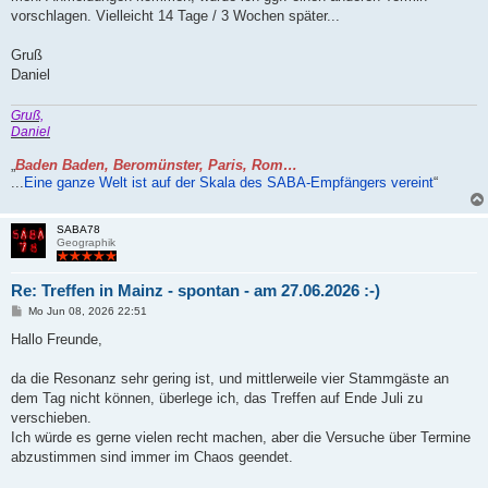
vorschlagen. Vielleicht 14 Tage / 3 Wochen später...
Gruß
Daniel
Gruß,
Daniel
„
Baden Baden, Beromünster, Paris, Rom…
...
Eine ganze Welt ist auf der Skala des SABA-Empfängers vereint
“
SABA78
Geographik
Re: Treffen in Mainz - spontan - am 27.06.2026 :-)
B
Mo Jun 08, 2026 22:51
e
i
Hallo Freunde,
t
r
a
da die Resonanz sehr gering ist, und mittlerweile vier Stammgäste an
g
dem Tag nicht können, überlege ich, das Treffen auf Ende Juli zu
verschieben.
Ich würde es gerne vielen recht machen, aber die Versuche über Termine
abzustimmen sind immer im Chaos geendet.