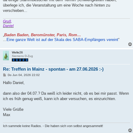
g
überlege ich, die Veranstaltung um eine Woche nach hinten zu
verschieben...
Gruß,
Daniel
„
Baden Baden, Beromünster, Paris, Rom…
...
Eine ganze Welt ist auf der Skala des SABA-Empfängers vereint
“
Welle26
Siemens D-Zug
Re: Treffen in Mainz - spontan - am 27.06.2026 :-)
B
Do Jun 04, 2026 22:02
e
i
Hallo Daniel,
t
r
a
dann also der 04.07.? Da weiß ich leider nicht, ob es bei mir passt. Wenn
g
ich es früh genug weiß, kann ich aber versuchen, es einzurichten.
Viele Grüße
Max
Ich sammele keine Radios. - Die haben sich von selbst angesammelt!