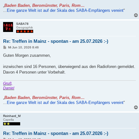
„
Baden Baden, Beromünster, Paris, Rom…
...
Eine ganze Welt ist auf der Skala des SABA-Empfängers vereint
“
SABA78
Geographik
Re: Treffen in Mainz - spontan - am 25.07.2026 :-)
B
Mi Jun 10, 2026 8:46
e
i
Guten Morgen zusammen,
t
r
a
inzwischen sind 16 Personen, überwiegend aus den Radioforen gemeldet.
g
Davon 4 Personen unter Vorbehalt.
Gruß,
Daniel
„
Baden Baden, Beromünster, Paris, Rom…
...
Eine ganze Welt ist auf der Skala des SABA-Empfängers vereint
“
Reinhard_M
Capella
Re: Treffen in Mainz - spontan - am 25.07.2026 :-)