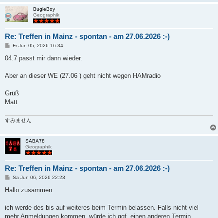
BugleBoy
Geographik
Re: Treffen in Mainz - spontan - am 27.06.2026 :-)
B
Fr Jun 05, 2026 16:34
e
i
04.7 passt mir dann wieder.
t
r
a
Aber an dieser WE (27.06 ) geht nicht wegen HAMradio
g
Grüß
Matt
すみません
SABA78
Geographik
Re: Treffen in Mainz - spontan - am 27.06.2026 :-)
B
Sa Jun 06, 2026 22:23
e
i
Hallo zusammen.
t
r
a
ich werde des bis auf weiteres beim Termin belassen. Falls nicht viel
g
mehr Anmeldungen kommen, würde ich ggf. einen anderen Termin