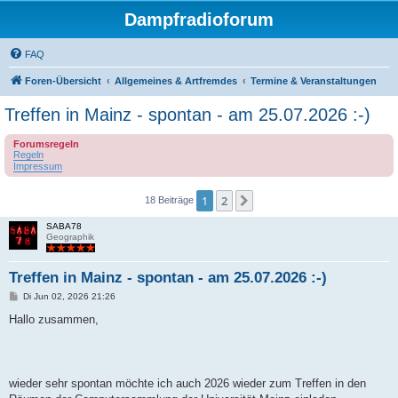
Dampfradioforum
FAQ
Foren-Übersicht
Allgemeines & Artfremdes
Termine & Veranstaltungen
Treffen in Mainz - spontan - am 25.07.2026 :-)
Forumsregeln
Regeln
Impressum
1
2
Nächste
18 Beiträge
SABA78
Geographik
Treffen in Mainz - spontan - am 25.07.2026 :-)
B
Di Jun 02, 2026 21:26
e
i
Hallo zusammen,
t
r
a
g
wieder sehr spontan möchte ich auch 2026 wieder zum Treffen in den